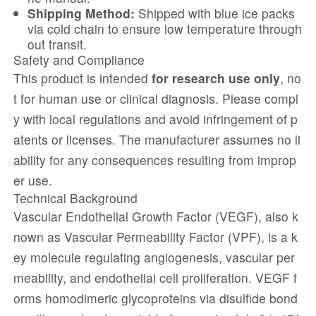
Shipping Method:
Shipped with blue ice packs
via cold chain to ensure low temperature through
out transit.
Safety and Compliance
This product is intended
for research use only
, no
t for human use or clinical diagnosis. Please compl
y with local regulations and avoid infringement of p
atents or licenses. The manufacturer assumes no li
ability for any consequences resulting from improp
er use.
Technical Background
Vascular Endothelial Growth Factor (VEGF), also k
nown as Vascular Permeability Factor (VPF), is a k
ey molecule regulating angiogenesis, vascular per
meability, and endothelial cell proliferation. VEGF f
orms homodimeric glycoproteins via disulfide bond