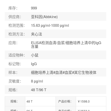
货号：
KTE7016-1
库存
：
999
供应商
：
亚科因(Abbkine)
检测范围
：
15.63 pg/ml-1000 pg/ml
检测方法
：
夹心法
应用
：
ELISA检测血清/血浆/细胞培养上清中的IgG
含量
适应物种
：
小鼠
标记物
：
IgG
样本
：
细胞培养上清#血清#血浆#其它生物液体
灵敏度
：
8 pg/ml
规格
：
48 T/96 T
规格：
48 T
产品价格：
￥1598.0
规格：
96 T
产品价格：
￥2558.0