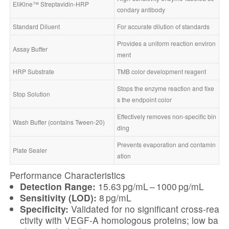
EliKine™ Streptavidin-HRP
condary antibody
Standard Diluent
For accurate dilution of standards
Provides a uniform reaction environ
Assay Buffer
ment
HRP Substrate
TMB color development reagent
Stops the enzyme reaction and fixe
Stop Solution
s the endpoint color
Effectively removes non-specific bin
Wash Buffer (contains Tween-20)
ding
Prevents evaporation and contamin
Plate Sealer
ation
Performance Characteristics
Detection Range:
15.63 pg/mL – 1000 pg/mL
Sensitivity (LOD):
8 pg/mL
Specificity:
Validated for no significant cross-rea
ctivity with VEGF-A homologous proteins; low ba