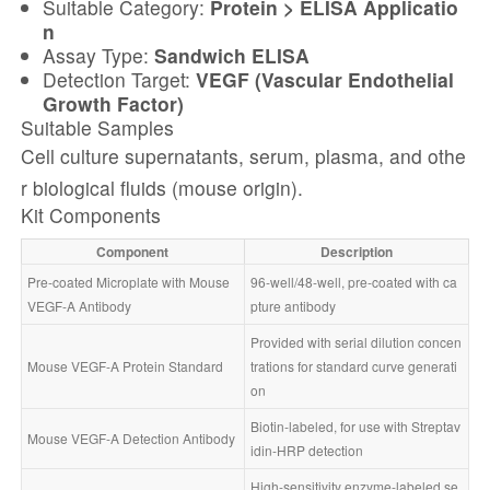
Suitable Category:
Protein > ELISA Applicatio
n
Assay Type:
Sandwich ELISA
Detection Target:
VEGF (Vascular Endothelial
Growth Factor)
Suitable Samples
Cell culture supernatants, serum, plasma, and othe
r biological fluids (mouse origin).
Kit Components
Component
Description
Pre-coated Microplate with Mouse 
96-well/48-well, pre-coated with ca
VEGF-A Antibody
pture antibody
Provided with serial dilution concen
Mouse VEGF-A Protein Standard
trations for standard curve generati
on
Biotin-labeled, for use with Streptav
Mouse VEGF-A Detection Antibody
idin-HRP detection
High-sensitivity enzyme-labeled se