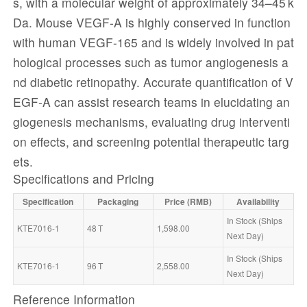
s, with a molecular weight of approximately 34–45 k
Da. Mouse VEGF-A is highly conserved in function
with human VEGF-165 and is widely involved in pat
hological processes such as tumor angiogenesis a
nd diabetic retinopathy. Accurate quantification of V
EGF-A can assist research teams in elucidating an
giogenesis mechanisms, evaluating drug interventi
on effects, and screening potential therapeutic targ
ets.
Specifications and Pricing
Specification
Packaging
Price (RMB)
Availability
In Stock (Ships 
KTE7016-1
48 T
1,598.00
Next Day)
In Stock (Ships 
KTE7016-1
96 T
2,558.00
Next Day)
Reference Information