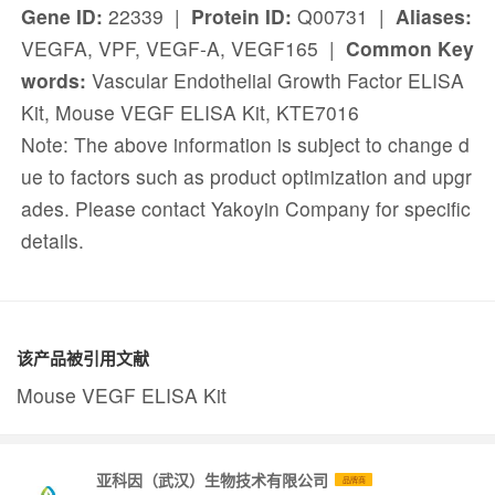
Gene ID:
22339 |
Protein ID:
Q00731 |
Aliases:
VEGFA, VPF, VEGF-A, VEGF165 |
Common Key
words:
Vascular Endothelial Growth Factor ELISA
Kit, Mouse VEGF ELISA Kit, KTE7016
Note: The above information is subject to change d
ue to factors such as product optimization and upgr
ades. Please contact Yakoyin Company for specific
details.
该产品被引用文献
Mouse VEGF ELISA Kit
亚科因（武汉）生物技术有限公司
品牌商