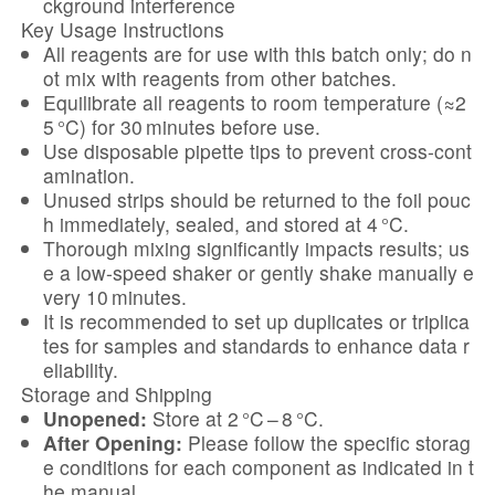
ckground interference
Key Usage Instructions
All reagents are for use with this batch only; do n
ot mix with reagents from other batches.
Equilibrate all reagents to room temperature (≈2
5 °C) for 30 minutes before use.
Use disposable pipette tips to prevent cross-cont
amination.
Unused strips should be returned to the foil pouc
h immediately, sealed, and stored at 4 °C.
Thorough mixing significantly impacts results; us
e a low-speed shaker or gently shake manually e
very 10 minutes.
It is recommended to set up duplicates or triplica
tes for samples and standards to enhance data r
eliability.
Storage and Shipping
Unopened:
Store at 2 °C – 8 °C.
After Opening:
Please follow the specific storag
e conditions for each component as indicated in t
he manual.