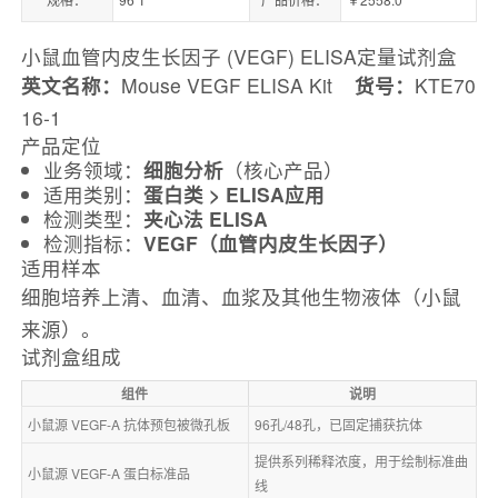
小鼠血管内皮生长因子 (VEGF) ELISA定量试剂盒
英文名称：
Mouse VEGF ELISA Kit
货号：
KTE70
16-1
产品定位
业务领域：
细胞分析
（核心产品）
适用类别：
蛋白类 > ELISA应用
检测类型：
夹心法 ELISA
检测指标：
VEGF（血管内皮生长因子）
适用样本
细胞培养上清、血清、血浆及其他生物液体（小鼠
来源）。
试剂盒组成
组件
说明
小鼠源 VEGF‑A 抗体预包被微孔板
96孔/48孔，已固定捕获抗体
提供系列稀释浓度，用于绘制标准曲
小鼠源 VEGF‑A 蛋白标准品
线