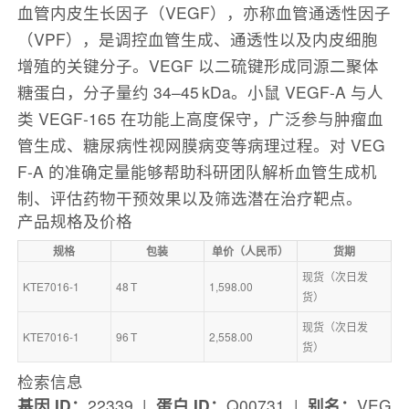
血管内皮生长因子（VEGF），亦称血管通透性因子
（VPF），是调控血管生成、通透性以及内皮细胞
增殖的关键分子。VEGF 以二硫键形成同源二聚体
糖蛋白，分子量约 34–45 kDa。小鼠 VEGF‑A 与人
类 VEGF‑165 在功能上高度保守，广泛参与肿瘤血
管生成、糖尿病性视网膜病变等病理过程。对 VEG
F‑A 的准确定量能够帮助科研团队解析血管生成机
制、评估药物干预效果以及筛选潜在治疗靶点。
产品规格及价格
规格
包装
单价（人民币）
货期
现货（次日发
KTE7016-1
48 T
1,598.00
货）
现货（次日发
KTE7016-1
96 T
2,558.00
货）
检索信息
基因 ID：
22339 |
蛋白 ID：
Q00731 |
别名：
VEG