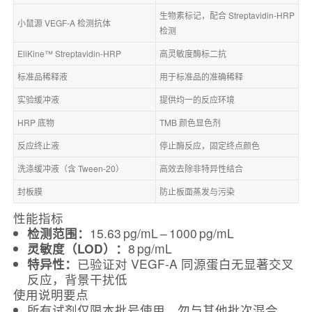
生物素标记，配合 Streptavidin‑HRP 
小鼠源 VEGF‑A 检测抗体
检测
EliKine™ Streptavidin‑HRP
高灵敏度酶标二抗
标准品稀释液
用于标准品的准确稀释
实验缓冲液
提供均一的反应环境
HRP 底物
TMB 颜色显色剂
反应终止液
停止酶反应，固定终点颜色
洗涤缓冲液（含 Tween-20）
高效去除非特异性结合
封板膜
防止板面蒸发与污染
性能指标
检测范围：
15.63 pg/mL – 1000 pg/mL
灵敏度（LOD）：
8 pg/mL
特异性：
已验证对 VEGF‑A 同源蛋白无显著交叉
反应，背景干扰低
使用说明要点
所有试剂仅限本批号使用，勿与其他批次混合。