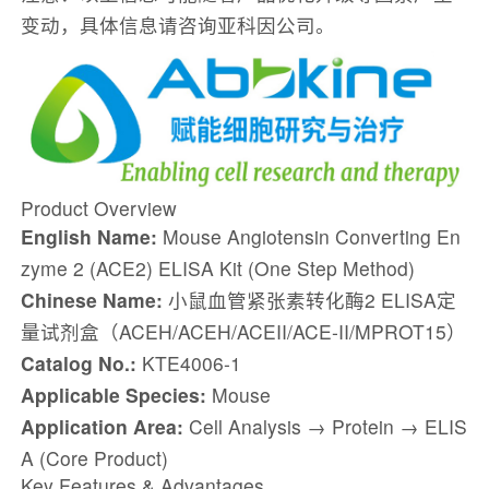
变动，具体信息请咨询亚科因公司。
Product Overview
English Name:
Mouse Angiotensin Converting En
zyme 2 (ACE2) ELISA Kit (One Step Method)
Chinese Name:
小鼠血管紧张素转化酶2 ELISA定
量试剂盒（ACEH/ACEH/ACEII/ACE‑II/MPROT15）
Catalog No.:
KTE4006-1
Applicable Species:
Mouse
Application Area:
Cell Analysis → Protein → ELIS
A (Core Product)
Key Features & Advantages