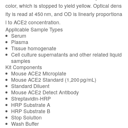
color, which is stopped to yield yellow. Optical dens
ity is read at
450 nm
, and OD is linearly proportiona
l to ACE2 concentration.
Applicable Sample Types
Serum
Plasma
Tissue homogenate
Cell culture supernatants and other related liquid
samples
Kit Components
Mouse ACE2 Microplate
Mouse ACE2 Standard (1,200 pg/mL)
Standard Diluent
Mouse ACE2 Detect Antibody
Streptavidin‑HRP
HRP Substrate A
HRP Substrate B
Stop Solution
Wash Buffer