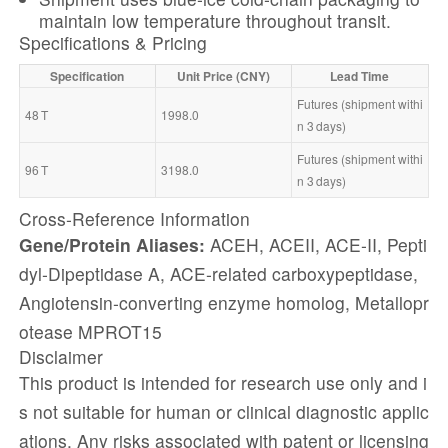
maintain low temperature throughout transit.
Specifications & Pricing
Specification
Unit Price (CNY)
Lead Time
Futures (shipment withi
48 T
1998.0
n 3 days)
Futures (shipment withi
96 T
3198.0
n 3 days)
Cross‑Reference Information
Gene/Protein Aliases:
ACEH, ACEII, ACE‑II, Pepti
dyl‑Dipeptidase A, ACE‑related carboxypeptidase,
Angiotensin‑converting enzyme homolog, Metallopr
otease MPROT15
Disclaimer
This product is intended for research use only and i
s not suitable for human or clinical diagnostic applic
ations. Any risks associated with patent or licensing