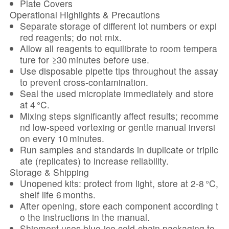
Plate Covers
Operational Highlights & Precautions
Separate storage of different lot numbers or expi
red reagents; do not mix.
Allow all reagents to equilibrate to room tempera
ture for ≥30 minutes before use.
Use disposable pipette tips throughout the assay
to prevent cross‑contamination.
Seal the used microplate immediately and store
at 4 °C.
Mixing steps significantly affect results; recomme
nd low‑speed vortexing or gentle manual inversi
on every 10 minutes.
Run samples and standards in duplicate or triplic
ate (replicates) to increase reliability.
Storage & Shipping
Unopened kits: protect from light, store at 2‑8 °C,
shelf life 6 months.
After opening, store each component according t
o the instructions in the manual.
Shipment uses blue‑ice cold‑chain packaging to