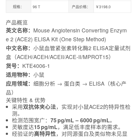
规格：
96 T
产品价格：
￥3198.0
产品概览
英文名称：
Mouse Angiotensin Converting Enzym
e 2 (ACE2) ELISA Kit (One Step Method)
中文名称：
小鼠血管紧张素转化酶2 ELISA定量试剂
盒（ACEH/ACEH/ACEII/ACE‑II/MPROT15）
货号：
KTE4006-1
适用物种：
小鼠
应用领域：
细胞分析 → 蛋白类 → ELISA（核心产
品）
关键特性 & 优势
采用
双抗体夹心法
，实现对小鼠ACE2的特异性检
测。
检测范围宽广：
75 pg/mL – 6000 pg/mL
。
灵敏度达
15 pg/mL
，满足低丰度样本的需求。
经验证的
高特异性
，对同源蛋白及类似物未见显