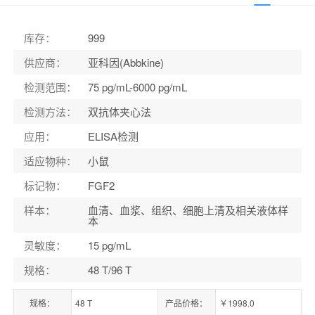
货号：
KTE4006-1
库存
：
999
供应商
：
亚科因(Abbkine)
检测范围
：
75 pg/mL-6000 pg/mL
检测方法
：
双抗体夹心法
应用
：
ELISA检测
适应物种
：
小鼠
标记物
：
FGF2
样本
：
血清、血浆、组织、细胞上清及相关液体样
本
灵敏度
：
15 pg/mL
规格
：
48 T/96 T
规格：
48 T
产品价格：
￥1998.0