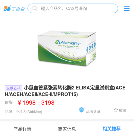
小鼠血管紧张素转化酶2 ELISA定量试剂盒(ACE
文献支持
H/ACEH/ACEII/ACE-II/MPROT15)
￥1998 - 3198
价格：
收藏
品牌：
亚科因(Abbkine)
品牌认证
检测范围：
75 pg/mL-6000 pg/mL
相关推荐
产品详情
商家信息
灵敏度：
15 pg/mL