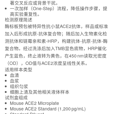
著交叉反应或背景干扰。
一次加样（One‑Step）流程，降低操作步骤，提
高实验重复性。
检测原理简述
酶标板预包被特异性抗小鼠ACE2抗体，样品或标准
加入后形成抗原-抗体复合物；随后加入生物素化检
测抗体和链霉亲和素‑HRP，构建抗体‑抗原‑抗体‑酶
复合物。经过洗涤后加入TMB显色底物，HRP催化
产生蓝色，终止液转为黄色，在
450 nm
读取光密度
（OD），OD值与ACE2浓度呈线性关系。
适用样本类型
血清
血浆
组织匀浆
细胞上清及其他相关液体样本
试剂盒组成
Mouse ACE2 Microplate
Mouse ACE2 Standard (1,200 pg/mL)