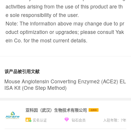
activities arising from the use of this product are th
e sole responsibility of the user.
Note: The information above may change due to pr
oduct optimization or upgrades; please consult Yak
ein Co. for the most current details.
该产品被引用文献
Mouse Angiotensin Converting Enzyme2 (ACE2) EL
ISA Kit (One Step Method)
亚科因（武汉）生物技术有限公司
品牌商
实名认证
钻石会员
入驻年限：
7
年