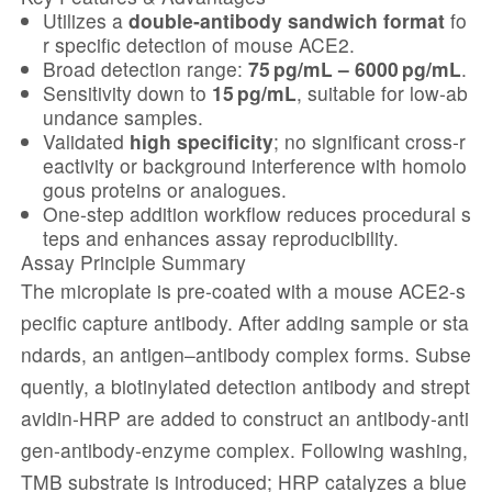
Utilizes a
double‑antibody sandwich format
fo
r specific detection of mouse ACE2.
Broad detection range:
75 pg/mL – 6000 pg/mL
.
Sensitivity down to
15 pg/mL
, suitable for low‑ab
undance samples.
Validated
high specificity
; no significant cross‑r
eactivity or background interference with homolo
gous proteins or analogues.
One‑step addition workflow reduces procedural s
teps and enhances assay reproducibility.
Assay Principle Summary
The microplate is pre‑coated with a mouse ACE2‑s
pecific capture antibody. After adding sample or sta
ndards, an antigen–antibody complex forms. Subse
quently, a biotinylated detection antibody and strept
avidin‑HRP are added to construct an antibody‑anti
gen‑antibody‑enzyme complex. Following washing,
TMB substrate is introduced; HRP catalyzes a blue