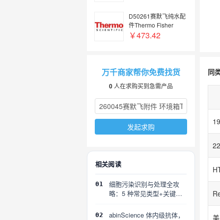
TO ACCOMMODATE
D50261赛默飞纯水配
件Thermo Fisher
EASY COOL 11
￥473.42
RESERVOIR PP
万千商家帮你免费找货
同
0
人在求购买到急需产品
发起求购
相关阅读
H
细胞污染识别与处理全攻
01
略：5 种常见类型+关键误
区
abinScience 体内级抗体，
02