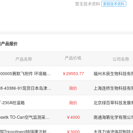
暂无技术资料
索取技术资料
类产品报价
产品价格
产品名称
公司名称
1900005赛默飞附件 环境箱Thermo Fisher SHAKER SUPPORT SYSTEM *FI
￥29553.77
福州木辰生物科技有
228-43386-91现货日本岛津总代理
询价
上海连桥生物科技有
T-230A柱温箱
询价
北京绿百草科技发展
Resetk TO-Can空气监测采样罐
￥4000
南通海箬化学有限公
美国Tricontinent特瑞康注射泵C3000
￥3000