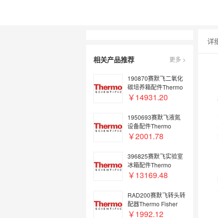
详
相关产品推荐
更多 >
190870赛默飞二氧化
碳培养箱配件Thermo
Fisher 310 COPPER
￥14931.20
INT.COMP.KT*FI
1950693赛默飞液氮
设备配件Thermo
Fisher C-EXT FRAME
￥2001.78
GAMBRO DF-700
5PL
396825赛默飞实验室
冰箱配件Thermo
Fisher S/S INTERIOR
￥13169.48
75inch FRZR
RAD200赛默飞转头转
配器Thermo Fisher
ROTOR ADAPTER
￥1992.12