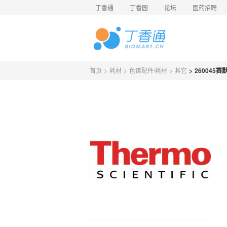
丁香通
丁香园
论坛
医药招聘
首页
>
耗材
>
色谱配件/耗材
>
其它
>
260045赛默