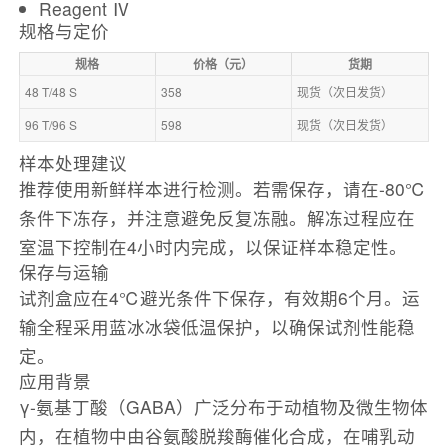
Reagent Ⅳ
规格与定价
规格
价格（元）
货期
48 T/48 S
358
现货（次日发货）
96 T/96 S
598
现货（次日发货）
样本处理建议
推荐使用新鲜样本进行检测。若需保存，请在-80℃
条件下冻存，并注意避免反复冻融。解冻过程应在
室温下控制在4小时内完成，以保证样本稳定性。
保存与运输
试剂盒应在4℃避光条件下保存，有效期6个月。运
输全程采用蓝冰冰袋低温保护，以确保试剂性能稳
定。
应用背景
γ-氨基丁酸（GABA）广泛分布于动植物及微生物体
内，在植物中由谷氨酸脱羧酶催化合成，在哺乳动