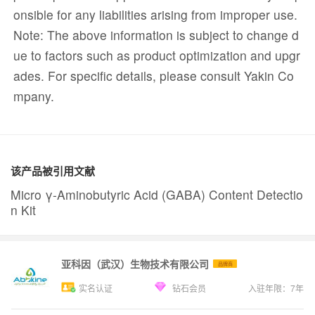
onsible for any liabilities arising from improper use.
Note: The above information is subject to change d
ue to factors such as product optimization and upgr
ades. For specific details, please consult Yakin Co
mpany.
该产品被引用文献
Micro γ-Aminobutyric Acid (GABA) Content Detectio
n Kit
亚科因（武汉）生物技术有限公司
品牌商
实名认证
钻石会员
入驻年限：
7
年