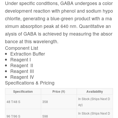
Under specific conditions, GABA undergoes a color
development reaction with phenol and sodium hypo
chlorite, generating a blue-green product with a ma
ximum absorption peak at 640 nm. Quantitative an
alysis of GABA is achieved by measuring the absor
bance at this wavelength.
Component List
Extraction Buffer
Reagent I
Reagent Ⅱ
Reagent Ⅲ
Reagent Ⅳ
Specifications & Pricing
Specification
Price (¥)
Availability
In Stock (Ships Next D
48 T/48 S
358
ay)
In Stock (Ships Next D
96 T/96 S
598