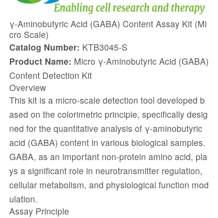
γ-Aminobutyric Acid (GABA) Content Assay Kit (Mi
cro Scale)
Catalog Number:
KTB3045-S
Product Name:
Micro γ-Aminobutyric Acid (GABA)
Content Detection Kit
Overview
This kit is a micro-scale detection tool developed b
ased on the colorimetric principle, specifically desig
ned for the quantitative analysis of γ-aminobutyric
acid (GABA) content in various biological samples.
GABA, as an important non-protein amino acid, pla
ys a significant role in neurotransmitter regulation,
cellular metabolism, and physiological function mod
ulation.
Assay Principle