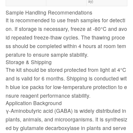
ay)
Sample Handling Recommendations
It is recommended to use fresh samples for detecti
on. If storage is necessary, freeze at -80°C and avo
id repeated freeze-thaw cycles. The thawing proce
ss should be completed within 4 hours at room tem
perature to ensure sample stability.
Storage & Shipping
The kit should be stored protected from light at 4°C
and is valid for 6 months. Shipping is conducted wit
h blue ice packs for low-temperature protection to e
nsure reagent performance stability.
Application Background
γ-Aminobutyric acid (GABA) is widely distributed in
plants, animals, and microorganisms. It is synthesiz
ed by glutamate decarboxylase in plants and serve