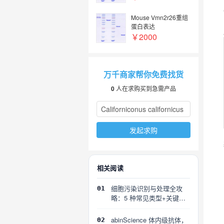
Mouse Vmn2r26重组
蛋白表达
￥2000
万千商家帮你免费找货
0
人在求购买到急需产品
发起求购
相关阅读
细胞污染识别与处理全攻
01
略：5 种常见类型+关键误
区
abinScience 体内级抗体，
02