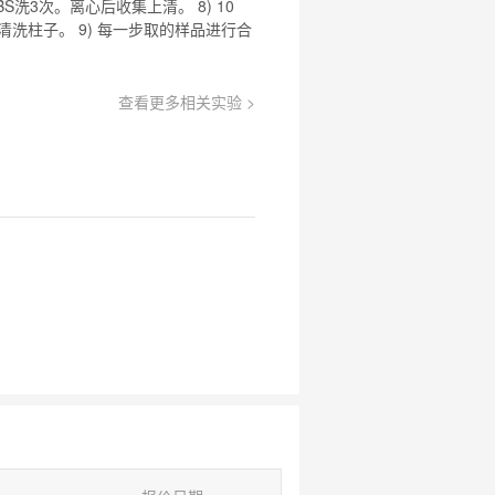
x PBS洗3次。离心后收集上清。 8) 10
 NaCl)清洗柱子。 9) 每一步取的样品进行合
查看更多相关实验 >