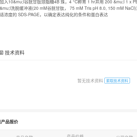
加入10&
mu
;l谷胱甘肽琼脂糖4B 珠，4 °C孵育 1 hr并用 200 &
mu
;l 1 
&
mu
;l洗脱缓冲液(20 mM谷胱甘肽， 75 mM Tris pH 8.0, 150 mM
适浓度的 SDS-PAGE，以确定表达纯化的条件和
蛋白表达
技术资料
暂无技术资料
索取技术资料
类产品报价
产品价格