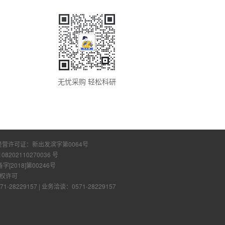
无忧采购 轻松科研
经营许可证：
新出发滨字第0064号
108202110270036 号
2018]第00246号
权许可
28229157
|
业务洽谈：0571-28229157