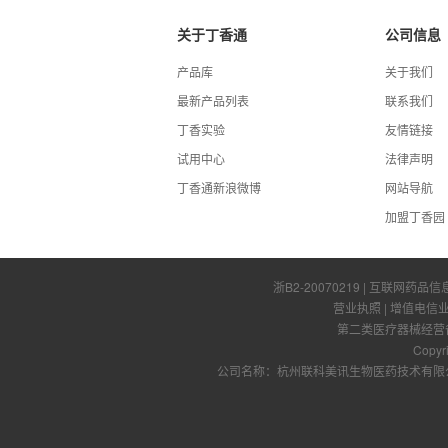
关于丁香通
公司信息
产品库
关于我们
最新产品列表
联系我们
丁香实验
友情链接
试用中心
法律声明
丁香通新浪微博
网站导航
加盟丁香园
浙B2-20070219
| 互联网药品信
营业执照
|
增值电信
第二类医疗器械经营备案
Copyr
公司名称：杭州联科美讯生物医药技术有限