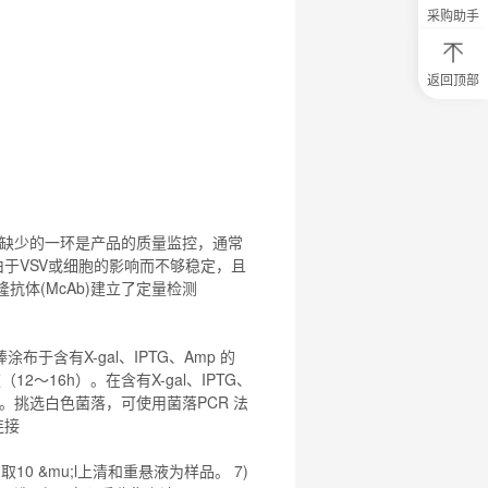
采购助手
返回顶部
0
元
试
用
关
注
研
选
中不可缺少的一环是产品的质量监控，通常
菌
统常由于VSV或细胞的影响而不够稳定，且
克隆抗体(McAb)建立了定量检测
布于含有X-gal、IPTG、Amp 的
夜（
12
～16h）。在含有X-gal、IPTG、
落。挑选白色菌落，可使用菌落PCR 法
连接
取10 &
mu
;l上清和重悬液为样品。 7)