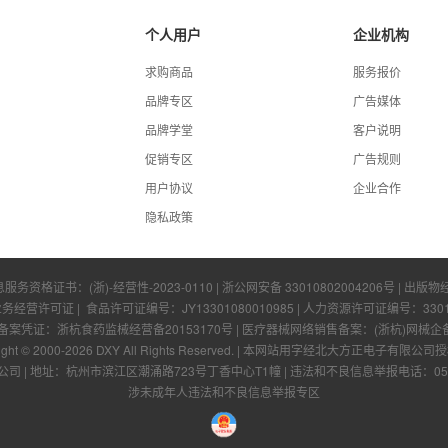
个人用户
企业机构
求购商品
服务报价
品牌专区
广告媒体
品牌学堂
客户说明
促销专区
广告规则
用户协议
企业合作
隐私政策
息服务资格证书：
(浙)-经营性-2023-0110
|
浙公网安备 33010802004206号
| 出版物
业务经营许可证
| 食品许可证编号：
JY13301080010985
| 人力资源许可证编号：
330
凭证：浙杭食药监械经营备20153170号 | 医疗器械网络销售备案：(浙杭)网械企备字[
ight © 2000-
2026
DXY All Rights Reserved.
|
本网站用字经北大方正电子有限公司授
公司
|
地址：杭州市滨江区潮涌路723号丁香中心T1幢
|
违法和不良信息举报电话：0571-
涉未成年人违法和不良信息举报专区