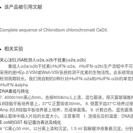
该产品被引用文献
Complete sequence of Chlorobium chlorochromatii CaD3.
相关实验
夹心法ELISA检测人α
2a
,α2b干扰素(α
2a
,α2b)
重组
人α
2a
/α2b干扰素(rHuIFN-α
2a
、rHuIFN-α2b)生产流程
采用的是HEp-2/VSV或Wish/VSV系统检测干扰素的生物活性。此系
检测周期较长。我们用自制的2种针对rHuIFN-α
2a
和rHuIFN-α2b的单
rHuIFN-&alpha
DNA
重组
与转化
7. 4000r/min离心5min，去掉800&
mu
;L上清，混匀菌液，用灭菌玻璃推棒涂
LB琼脂平板培养基上，37℃正置吸收30min。 8. 倒置平皿37℃培养过
Amp 的LB琼脂平板培养基上培养，形成单菌落。 9. 计数白色、蓝色菌
确认载体中插入片段的长度大小。 注意事项 1. 连接反应的温度：DNA
E.coli的GST-标记
蛋白表达
及纯化
4 °C离心30 min，以分离上清和沉淀。1.5 ml 裂解缓冲液重悬沉淀。分别