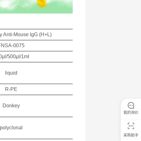
 Anti-Mouse IgG (H+L)
FNSA-0075
0μl/500μl/1ml
liquid
R-PE
Donkey
我的询价
polyclonal
采购助手