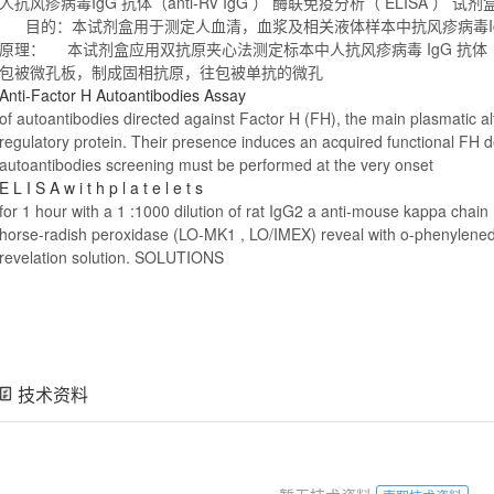
人抗风疹病毒
IgG
抗体（
anti
-RV
IgG
） 酶联免疫分析（ ELISA ） 
目的：本试剂盒用于测定人血清，血浆及相关液体样本中抗风疹病毒
原理： 本试剂盒应用双抗原夹心法测定标本中人抗风疹病毒
IgG
抗体
包被微孔板，制成固相抗原，往包被单抗的微孔
Anti
-Factor
H
Autoantibodies Assay
of autoantibodies directed against Factor
H
(FH), the main plasmatic a
regulatory protein. Their presence induces an acquired functional FH 
autoantibodies screening must be performed at the very onset
E
L
I S A w i t
h
p
l
a t e
l
e t s
for 1 hour with a 1 :1000 dilution of rat
IgG
2 a
anti
-
mouse
kappa chain 
horse-radish peroxidase (LO-MK1 , LO/IMEX) reveal with o-phenylened
revelation solution. SOLUTIONS
技术资料