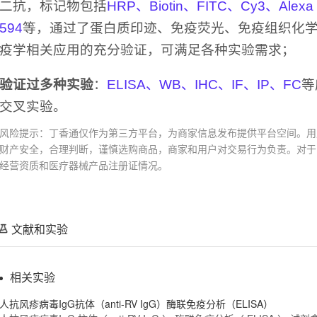
二抗，标记物包括
HRP、Biotin、FITC、Cy3、Alexa Fl
594
等，通过了蛋白质印迹、免疫荧光、免疫组织化学、
疫学相关应用的充分验证，可满足各种实验需求；
验证过多种实验
：
ELISA、WB、IHC、IF、IP、FC
等
交叉实验。
风险提示：丁香通仅作为第三方平台，为商家信息发布提供平台空间。用
财产安全，合理判断，谨慎选购商品，商家和用户对交易行为负责。对于
经营资质和医疗器械产品注册证情况。
文献和实验
相关实验
人抗风疹病毒
IgG
抗体（
anti
-RV
IgG
）酶联免疫分析（ELISA）