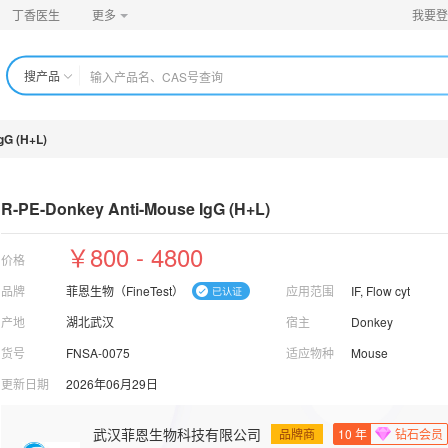
丁香医生
更多
我要登
搜产品
gG (H+L)
R-PE-Donkey Anti-Mouse IgG (H+
L)
￥800 - 4800
价格
品牌
菲恩生物（FineTest）
应用范围
IF, Flow cyt
产地
湖北武汉
宿主
Donkey
货号
FNSA-0075
适应物种
Mouse
更新日期
2026年06月29日
武汉菲恩生物科技有限公司
品牌商
10
年
钻石会员