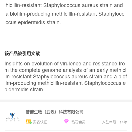
hicillin-resistant Staphylococcus aureus strain and
a biofilm-producing methicillin-resistant Staphyloco
ccus epidermidis strain.
该产品被引用文献
Insights on evolution of virulence and resistance fro
m the complete genome analysis of an early methicil
lin-resistant Staphylococcus aureus strain and a biof
ilm-producing methicillin-resistant Staphylococcus e
pidermidis strain.
普健生物（武汉）科技有限公司
实名认证
钻石会员
入驻年限：
14
年