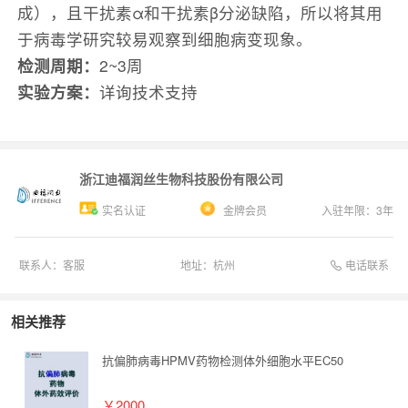
成），且干扰素α和干扰素β分泌缺陷，所以将其用
于病毒学研究较易观察到细胞病变现象。
检测周期：
2~3周
实验方案：
详询技术支持
浙江迪福润丝生物科技股份有限公司
实名认证
金牌会员
入驻年限：
3
年
电话联系
联系人：
客服
地址：
杭州
相关推荐
抗偏肺病毒HPMV药物检测体外细胞水平EC50
￥2000