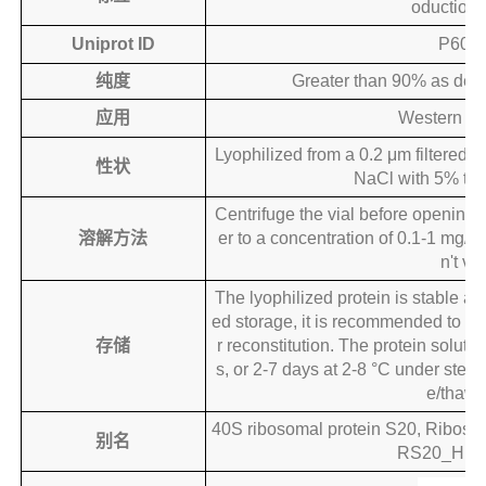
oduction 
Uniprot ID
P608
纯度
Greater than 90% as de
应用
Western Bl
Lyophilized from a 0.2 μm filtered 
性状
NaCl with 5% tre
Centrifuge the vial before opening, r
溶解方法
er to a concentration of 0.1-1 mg/ml
n't vo
The lyophilized protein is stable at 
ed storage, it is recommended to furt
存储
r reconstitution. The protein solutio
s, or 2-7 days at 2-8 °C under steri
e/thaw 
40S ribosomal protein S20, Riboso
别名
RS20_HUM