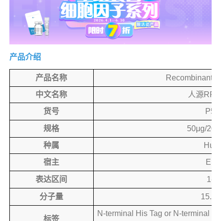
产品介绍
产品名称
Recombinant 
中文名称
人源RPS
货号
P54
规格
50μg/200
种属
Hum
宿主
E.Co
表达区间
1-1
分子量
15.5 
N-terminal His Tag or N-terminal Hi
标签