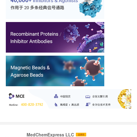
MedChemExpress LLC
品牌商