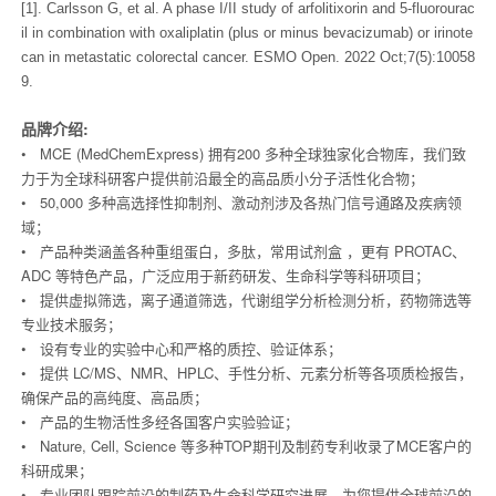
[1]. Carlsson G, et al. A phase I/II study of arfolitixorin and 5-fluorourac
il in combination with oxaliplatin (plus or minus bevacizumab) or irinote
can in metastatic colorectal cancer. ESMO Open. 2022 Oct;7(5):10058
9.
品牌介绍:
• MCE (MedChemExpress) 拥有200 多种全球独家化合物库，我们致
力于为全球科研客户提供前沿最全的高品质小分子活性化合物；
• 50,000 多种高选择性抑制剂、激动剂涉及各热门信号通路及疾病领
域；
• 产品种类涵盖各种重组蛋白，多肽，常用试剂盒 ，更有 PROTAC、
ADC 等特色产品，广泛应用于新药研发、生命科学等科研项目；
• 提供虚拟筛选，离子通道筛选，代谢组学分析检测分析，药物筛选等
专业技术服务；
• 设有专业的实验中心和严格的质控、验证体系；
• 提供 LC/MS、NMR、HPLC、手性分析、元素分析等各项质检报告，
确保产品的高纯度、高品质；
• 产品的生物活性多经各国客户实验验证；
• Nature, Cell, Science 等多种TOP期刊及制药专利收录了MCE客户的
科研成果；
• 专业团队跟踪前沿的制药及生命科学研究进展，为您提供全球前沿的