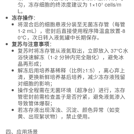
匀，冻存细胞的终浓度建议为 1×10⁷ cells/m
L。
冻存操作
：
将混合后的细胞悬液分装至无菌冻存管（每管
1-2 mL），密封后直接使用程序降温盒放置-8
0℃，次日转入液氮罐中长期保存。
复苏与注意事项
：
复苏时将冻存管从液氮取出，立即放入 37℃水
浴快速解冻（1-2 分钟内完全融化），避免冰
晶再形成；
解冻后用培养基稀释（比例≥1:5），离心弃上
清，更换新鲜培养基后培养，减少冻存液残留
对细胞的影响；
操作全程需在无菌环境（超净台）进行，冻存
管密封前需检查盖子是否拧紧，避免液氮渗入
导致管体爆裂；
若冻存液出现浑浊、沉淀、颜色异常（如变
黄、出现絮状物），禁止使用。
四、应用场景