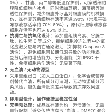
0%）、甘油、丙二醇等低温保护剂，可穿透细胞
膜降低细胞内冰点，同时添加蔗糖、海藻糖等渗
透性保护剂，减少细胞外冰晶对细胞膜的机械损
伤，冻存复苏后细胞存活率普遍≥90%（常规基础
冻存液存活率约 70%-80%），原代细胞等难冻存
细胞存活率也可达 85% 以上。
抗凋亡与抗氧化设计
：添加重组胰岛素、谷胱甘
肽、维生素 E 等成分，抑制细胞冷冻过程中的氧
化应激反应与凋亡通路激活（如抑制 Caspase-3
活性），避免细胞因长期低温导致的功能耗竭，
复苏后细胞增殖能力、分化潜能（如 iPSC 干
性、免疫细胞杀伤活性）无显著下降。
2.
无血清 / 无动物源型
采用重组蛋白（如人血白蛋白）、化学合成营养
剂替代血清，所有成分可追溯，无动物源成分污
染风险，避免血清批次差异导致的冻存效果波
动。
3. 即用型设计，操作便捷且稳定性强
无需预处理
：成品冻存液为均一澄清液体，无需
自行配制（避免传统冻存液 “血清 + DMSO” 混合