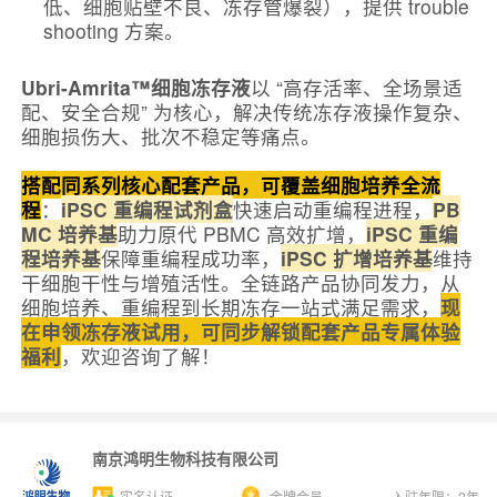
低、细胞贴壁不良、冻存管爆裂），提供 trouble
shooting 方案。
Ubri-Amrita™细胞冻存液
以 “高存活率、全场景适
配、安全合规” 为核心，解决传统冻存液操作复杂、
细胞损伤大、批次不稳定等痛点。
搭配同系列核心配套产品，可覆盖细胞培养全流
程
：
iPSC 重编程试剂盒
快速启动重编程进程，
PB
MC 培养基
助力原代 PBMC 高效扩增，
iPSC 重编
程培养基
保障重编程成功率，
iPSC 扩增培养基
维持
干细胞干性与增殖活性。全链路产品协同发力，从
细胞培养、重编程到长期冻存一站式满足需求，
现
在申领冻存液试用，可同步解锁配套产品专属体验
福利
，欢迎咨询了解！
南京鸿明生物科技有限公司
实名认证
金牌会员
入驻年限：
2
年