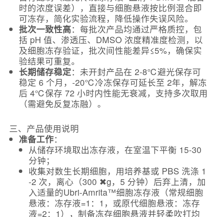
时的浓度误差），直接与细胞悬液按比例混合即
可冻存，简化实验流程，降低操作失误风险。
批次一致性高
：每批次产品均通过严格质控，包
括 pH 值、渗透压、DMSO 浓度精准度检测，以
及细胞冻存验证，批次间性能差异≤5%，确保实
验结果可重复。
长期储存稳定
：未开封产品在 2-8℃避光保存可
稳定 6 个月，-20℃冷冻保存可延长至 2年，解冻
后 4℃保存 72 小时内性能无衰减，支持多次取用
（需避免反复冻融）。
三、产品使用说明
准备工作
：
从储存环境取出冻存液，在室温下平衡 15-30
分钟；
收集对数生长期细胞，用培养基或 PBS 洗涤 1
-2 次，离心（300 ✖g，5 分钟）后弃上清，加
入适量的Ubri-Amrita™细胞冻存液（常规细胞
悬液：冻存液=1：1，或原代细胞悬液：冻存
液=2：1），制备冻存细胞悬液并轻柔吹打均