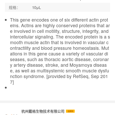
规格
：
10μL
This gene encodes one of six different actin prot
eins. Actins are highly conserved proteins that ar
e involved in cell motility, structure, integrity, and
intercellular signaling. The encoded protein is a s
mooth muscle actin that is involved in vascular c
ontractility and blood pressure homeostasis. Mut
ations in this gene cause a variety of vascular di
seases, such as thoracic aortic disease, coronar
y artery disease, stroke, and Moyamoya diseas
e, as well as multisystemic smooth muscle dysfu
nction syndrome. [provided by RefSeq, Sep 201
7]
杭州戴格生物技术有限公司
品牌商