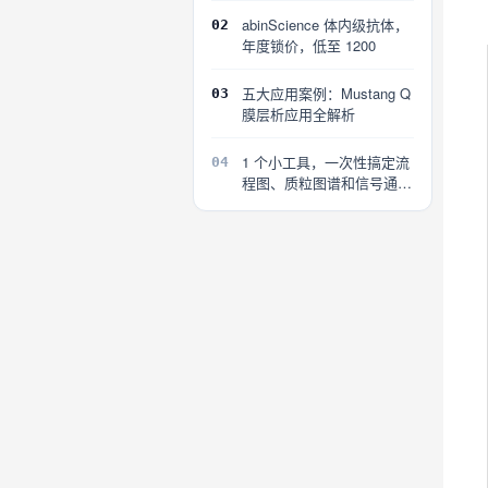
abinScience 体内级抗体，
02
年度锁价，低至 1200
五大应用案例：Mustang Q
03
膜层析应用全解析
1 个小工具，一次性搞定流
04
程图、质粒图谱和信号通路
图