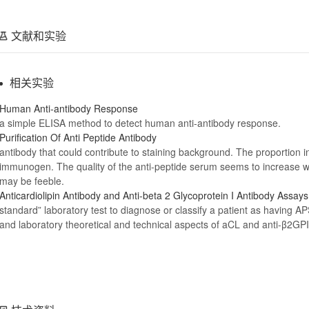
文献和实验
相关实验
Human
Anti
-
antibody
Response
a simple ELISA method to detect human
anti
-
antibody
response.
Purification Of
Anti
Peptide
Antibody
antibody
that could contribute to staining background. The proportion i
immunogen. The quality of the
anti
-peptide serum seems to increase wit
may be feeble.
Anticardiolipin
Antibody
and
Anti
-beta 2 Glycoprotein I
Antibody
Assays
standard” laboratory test to diagnose or classify a patient as having AP
and laboratory theoretical and technical aspects of aCL and
anti
-β2GP