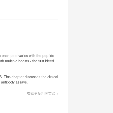
n each pool varies with the peptide
h multiple boosts - the first bleed
S. This chapter discusses the clinical
I
antibody
assays.
查看更多相关实验 >