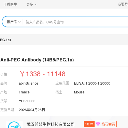
丁香医生
更多
我要登
搜产品
PEG.1a)
Anti-PEG Antibody (14B5/PEG.1a
)
￥1338 - 11148
价格
品牌
abinScience
应用范围
ELISA: 1:2000-1:20000
产地
France
宿主
Mouse
货号
YP350033
更新日期
2026年04月26日
武汉益普生物科技有限公司
10
年
钻石会员