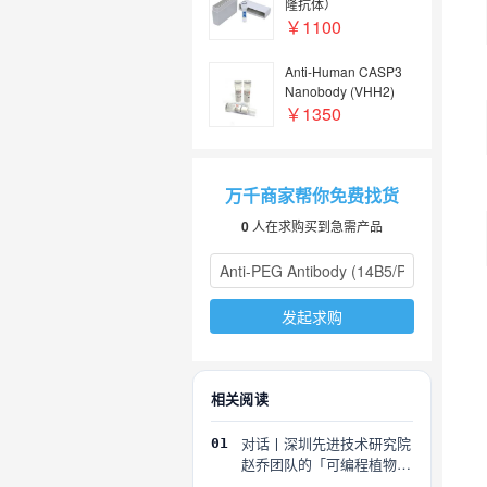
隆抗体）
￥1100
Anti-Human CASP3
Nanobody (VHH2)
（纳米抗体）
￥1350
万千商家帮你免费找货
0
人在求购买到急需产品
发起求购
相关阅读
对话丨深圳先进技术研究院
01
赵乔团队的「可编程植物」
探索