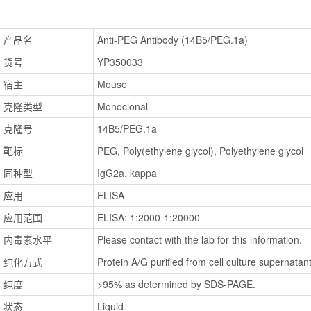
产品名
Anti-PEG Antibody (14B5/PEG.1a)
货号
YP350033
宿主
Mouse
克隆类型
Monoclonal
克隆号
14B5/PEG.1a
靶标
PEG, Poly(ethylene glycol), Polyethylene glycol
同种型
IgG2a, kappa
应用
ELISA
应用范围
ELISA: 1:2000-1:20000
内毒素水平
Please contact with the lab for this information.
纯化方式
Protein A/G purified from cell culture supernatant
纯度
>95% as determined by SDS-PAGE.
状态
Liquid