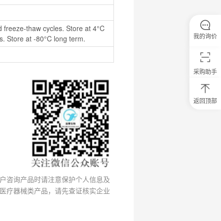
 freeze-thaw cycles. Store at 4°C 
我的询价
. Store at -80°C long term.
采购助手
返回顶部
0
元
试
用
关
注
研
选
菌
户咨询产品时请注意保护个人信息及
医疗器械类产品，请先查证核实企业