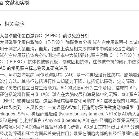
文献和实验
相关实验
大鼠
磷酸化
蛋白
激酶C（
P
-PKC）酶联免疫分析
大鼠
磷酸化
蛋白
激酶C （
P
-PKC ）酶联免疫分析 试剂盒使用说明书
用于测定大鼠血清，血浆，细胞上清及相关液体样本中
磷酸化
蛋白
激酶C
试剂盒应用双抗体夹心法测定标本中大鼠
磷酸化
蛋白
激酶 C （
P
-PKC
C （
P
-PKC ）抗体包被微孔板，制成固相抗体，往包被单抗的微孔中依
AD 的常见
蛋白
标志物及其研究进展
一、阿尔兹海默病 阿尔茨海默病（AD）是一种神经退行性疾病，影响
治疗方法。其特征包括进行性认知能力下降，包括记忆障碍、定向障碍、
低了患者的独立日常生活能力。AD 的发展可分为三个阶段：临床前 A
征包括淀粉样
蛋白
β（Aβ）斑点在大脑皮层和海马体中的沉积、
tau
蛋白
（NFT）和神经炎症。这些神经病理学变化可能在 AD 症状出现前几年
从啮齿类到非人灵长类：一文读懂AAV如何打造阿尔茨海默病动物模型（
plaques, SPs)、神经纤维缠结 (Neurofibrillary tangles, NF
SPs是由β-淀粉样
蛋白
(Amyloid-β peptide, Aβ) 在神经细胞外聚集
异常沉积视为AD的破坏性循环的核心步骤，Aβ是由其前体
蛋白
APP 分
经功能障碍和死亡方面起着关键作用；聚集在细胞内部的神经纤维缠结是