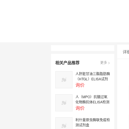
详
相关产品推荐
更多 >
人肝脏甘油三酯脂肪酶
（HTGL）ELISA试剂
盒
询价
人（MPO）抗髓过氧
化物酶抗体ELISA检测
试剂盒
询价
利什曼原虫酶联免疫检
测试剂盒