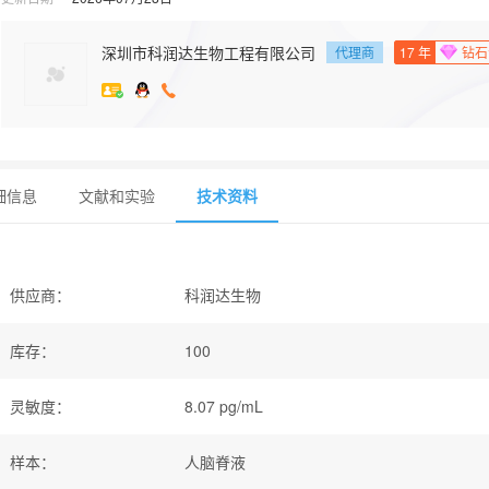
深圳市科润达生物工程有限公司
代理商
17
年
钻石
细信息
文献和实验
技术资料
供应商
：
科润达生物
库存
：
100
灵敏度
：
8.07 pg/mL
样本
：
人脑脊液