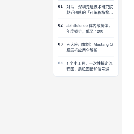
对话丨深圳先进技术研究院
01
赵乔团队的「可编程植物」
探索
abinScience 体内级抗体，
02
年度锁价，低至 1200
五大应用案例：Mustang Q
03
膜层析应用全解析
1 个小工具，一次性搞定流
04
程图、质粒图谱和信号通路
图