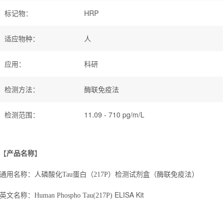
标记物
：
HRP
适应物种
：
人
应用
：
科研
检测方法
：
酶联免疫法
检测范围
：
11.09 - 710 pg/m/L
【
产品名称
】
通用名称：人
磷酸化
Tau
蛋白（
217P
）
检测试剂盒（酶联免疫法）
ELISA Kit
英
文名称：
Human Phospho Tau(217P)