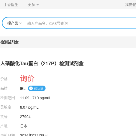
丁香医生
更多
我要登
搜产品
）检测试剂盒
人磷酸化Tau蛋白（217P）检测试剂盒
询价
价格
品牌
IBL
检测范围
11.09 - 710 pg/m/L
灵敏度
8.07 pg/mL
货号
27904
产地
日本
更新日期
2026年07月28日