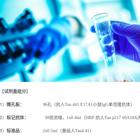
【
试剂盒组分
】
1）
微孔板：
96
孔（抗人
Tau 441 E17A1
小鼠
IgG
单克隆抗体）
2）
标记抗体：
30
倍浓缩，
1x0.4ml
（
HRP-
抗人
Tau p217 69A10A
3）
标准品：
2x0.5ml
（重组人
Tau4 41
）