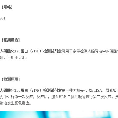
【
规格
】
96T
【
预期用途
】
人磷酸化Tau蛋白（217P）检测试剂盒
可用于定量检测人
脑脊液中的磷酸
研，不用于诊断。
【
检测原理
】
人磷酸化Tau蛋白（217P）检测试剂盒
是一种固相夹心法
ELISA
。微孔板
孔中进行第一次反应。反应后，加入
HRP-
二抗共轭物进行第二次反应。
物液发生颜色反应。