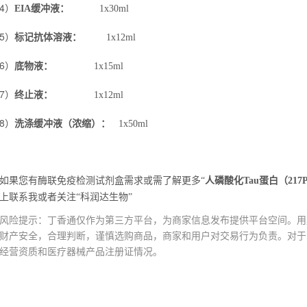
4）
EIA
缓冲液：
1x30ml
5）
标记抗体溶液：
1x12ml
6）
底物液：
1x15ml
7）
终止液：
1x12ml
8）
洗涤缓冲液（浓缩）：
1x50ml
如果您有酶联免疫检测试剂盒需求或需了解更多“
人磷酸化Tau蛋白（21
上联系我或者关注“科润达生物”
风险提示：丁香通仅作为第三方平台，为商家信息发布提供平台空间。用
财产安全，合理判断，谨慎选购商品，商家和用户对交易行为负责。对于
经营资质和医疗器械产品注册证情况。