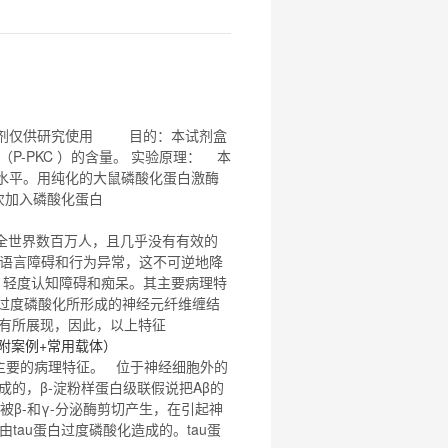
 本试剂仅供研究使用 目的：本试剂盒
 （
P
-PKC ）的含量。 实验原理： 本
 ）水平。用纯化的大鼠
磷酸化
蛋白
激酶
次加入
磷酸化
蛋白
着全世界数百万人，且几乎没有有效的
语言障碍和行为异常，这不可逆地降
D，轻度认知障碍和痴呆。其主要病理特
过度
磷酸化
所形成的神经元纤维缠结
就有所展现，因此，以上特征
附案例+常用载体）
Ts)是AD两大主要的病理特征。 位于神经细胞外的
沉积形成的，β-淀粉样
蛋白
级联假说把Aβ的
别被β-和γ-分泌酶剪切产生，在引起神
由
tau
蛋白
过度
磷酸化
造成的。
tau
蛋