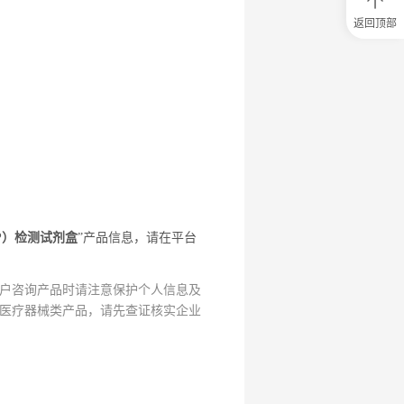
返回顶部
0
元
试
用
关
注
研
选
菌
7P）检测试剂盒
”产品信息，请在平台
户咨询产品时请注意保护个人信息及
医疗器械类产品，请先查证核实企业