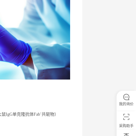
我的询价
大鼠
IgG
单克隆抗体
Fab
’
共轭物）
采购助手