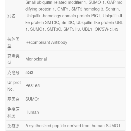
Small ubiquitin-related modifier 1, SUMO-1, GAP-mo
difying protein 1, GMP1, SMT3 homolog 3, Sentrin, 
别名
Ubiquitin-homology domain protein PIC1, Ubiquitin-li
ke protein SMT3C, Smt3C, Ubiquitin-like protein UBL
1, SUMO1, SMT3C, SMT3H3, UBL1, OK/SW-cl.43
抗体类
Recombinant Antibody
型
克隆类
Monoclonal
型
克隆号
5G3
Uniprot 
P63165
No.
基因名
SUMO1
免疫原
Human
种属
免疫原
A synthesized peptide derived from human SUMO1