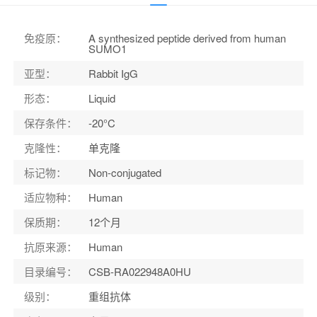
应用范围
：
ELISA, IHC, FC, IP; Recommended dilution: IHC:1:50-1:200, IP:1:200-1:1000
适应物种
：
Human
免疫原
：
A synthesized peptide derived from human
SUMO1
亚型
：
Rabbit IgG
形态
：
Liquid
保存条件
：
-20°C
克隆性
：
单克隆
标记物
：
Non-conjugated
适应物种
：
Human
保质期
：
12个月
抗原来源
：
Human
目录编号
：
CSB-RA022948A0HU
级别
：
重组抗体