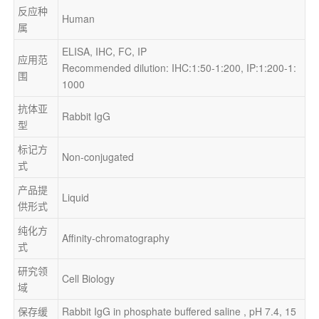
反应种
Human
属
ELISA, IHC, FC, IP
应用范
Recommended dilution: IHC:1:50-1:200, IP:1:200-1:
围
1000
抗体亚
Rabbit IgG
型
标记方
Non-conjugated
式
产品提
Liquid
供形式
纯化方
Affinity-chromatography
式
研究领
Cell Biology
域
保存缓
Rabbit IgG in phosphate buffered saline , pH 7.4, 15