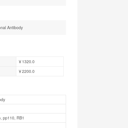
nal Antibody
￥1320.0
￥2200.0
ody
b, pp110, RB1