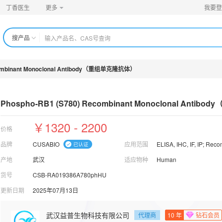
丁香医生
更多
我要登
搜产品
combinant Monoclonal Antibody（重组单克隆抗体）
Phospho-RB1 (S780) Recombinant
Monoclonal Antib
￥1320 - 2200
价格
品牌
CUSABIO
应用范围
产地
武汉
适应物种
Human
货号
CSB-RA019386A780phHU
更新日期
2025年07月13日
武汉益普生物科技有限公司
代理商
10
年
钻石会员