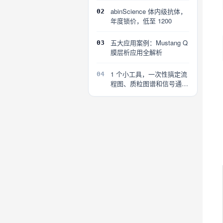
abinScience 体内级抗体，
02
年度锁价，低至 1200
五大应用案例：Mustang Q
03
膜层析应用全解析
1 个小工具，一次性搞定流
04
程图、质粒图谱和信号通路
图