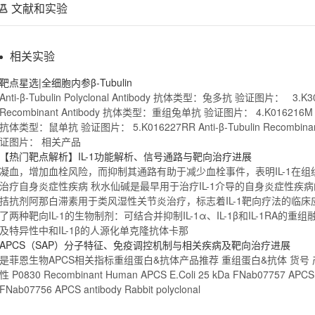
文献和实验
相关实验
靶点星选|全细胞内参β-Tubulin
Anti-β-Tubulin Polyclonal
Antibody
抗体类型：兔多抗 验证图片： 3.K300008R
Recombinant
Antibody
抗体类型：
重组
兔单抗 验证图片： 4.K016216M Ant
抗体类型：鼠单抗 验证图片： 5.K016227RR Anti-β-Tubulin
Recombina
证图片： 相关产品
【热门靶点解析】IL-1功能解析、信号通路与靶向治疗进展
凝血，增加血栓风险，而抑制其通路有助于减少血栓事件，表明IL-1在
治疗自身炎症性疾病 秋水仙碱是最早用于治疗IL-1介导的自身炎症性疾病的药
拮抗剂阿那白滞素用于类风湿性关节炎治疗，标志着IL-1靶向疗法的临
了两种靶向IL-1的生物制剂：可结合并抑制IL-1α、IL-1β和IL-1RA的
重组
融
及特异性中和IL-1β的人源化
单克隆抗体
卡那
APCS（SAP）分子特征、免疫调控机制与相关疾病及靶向治疗进展
是菲恩生物APCS相关指标
重组
蛋白&抗体产品推荐
重组
蛋白&抗体 货号
性 P0830
Recombinant
Human APCS E.Coli 25 kDa FNab07757 APC
FNab07756 APCS
antibody
Rabbit polyclonal