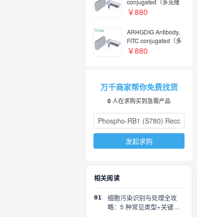
conjugated（多克隆
抗体；FITC偶联）
￥880
ARHGDIG Antibody,
FITC conjugated（多
克隆抗体；FITC偶
￥880
联）
万千商家帮你免费找货
0
人在求购买到急需产品
发起求购
相关阅读
细胞污染识别与处理全攻
01
略：5 种常见类型+关键误
区