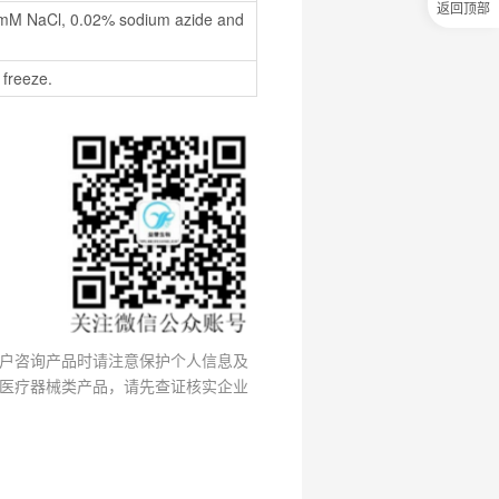
返回顶部
50mM NaCl, 0.02% sodium azide and 
0
元
试
 freeze.
用
关
注
研
选
菌
户咨询产品时请注意保护个人信息及
医疗器械类产品，请先查证核实企业