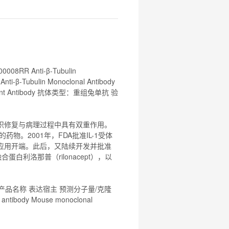
R Anti-β-Tubulin
i-β-Tubulin
Monoclonal
Antibody
nt
Antibody
抗体类型：
重组
兔单抗 验
组织修复与病理过程中具有双重作用。
物。2001年，FDA批准IL-1受体
床应用开端。此后，又陆续开发并批准
合蛋白利洛那普（rilonacept），以
 产品名称 表达宿主 预测分子量/克隆
S
antibody
Mouse
monoclonal