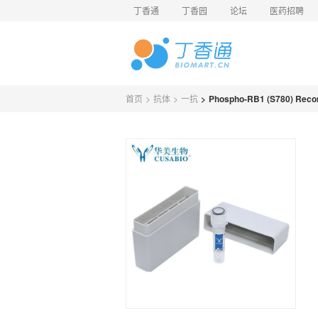
丁香通
丁香园
论坛
医药招聘
首页
>
抗体
>
一抗
>
Phospho-RB1 (S780) Re