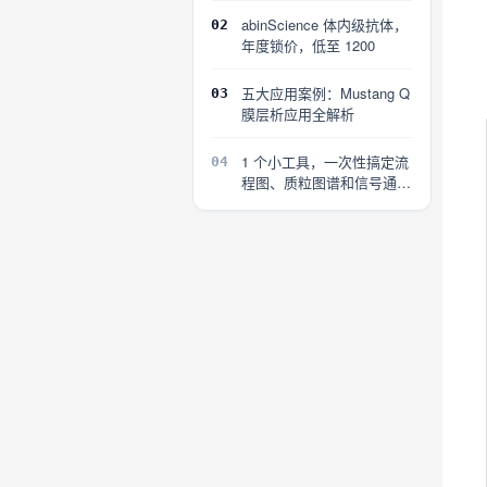
abinScience 体内级抗体，
02
年度锁价，低至 1200
五大应用案例：Mustang Q
03
膜层析应用全解析
1 个小工具，一次性搞定流
04
程图、质粒图谱和信号通路
图