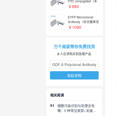
FITC conjugated（多
克隆抗体；FITC偶
￥880
联）
EYFP Monoclonal
Antibody（杂交瘤单克
隆抗体）
￥1090
万千商家帮你免费找货
0
人在求购买到急需产品
发起求购
相关阅读
细胞污染识别与处理全攻
01
略：5 种常见类型+关键误
区