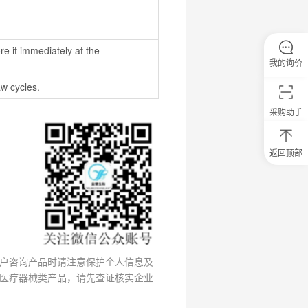
e it immediately at the 
我的询价
w cycles. 
采购助手
返回顶部
0
元
试
用
关
注
研
选
菌
户咨询产品时请注意保护个人信息及
医疗器械类产品，请先查证核实企业