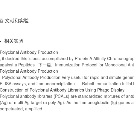
文献和实验
相关实验
Polyclonal
Antibody
Production
, if desired this is best accomplished by Protein A Affinity Chrom
against a Peptides 下一篇：Immunization Protocol for Monoclonal
Ant
Polyclonal
Antibody
Production
Polyclonal
Antibody
Production Very useful for rapid and simple genera
ELISA assays, and immunoprecipitation. Rabbit Immunization Initial 
Construction of
Polyclonal
Antibody
Libraries Using Phage Display
Polyclonal
antibody
libraries (PCALs) are standardized mixtures of antib
(Ag) or multi-Ag target (a poly-Ag). As the immunoglobulin (Ig) genes 
perpetuated, amplified