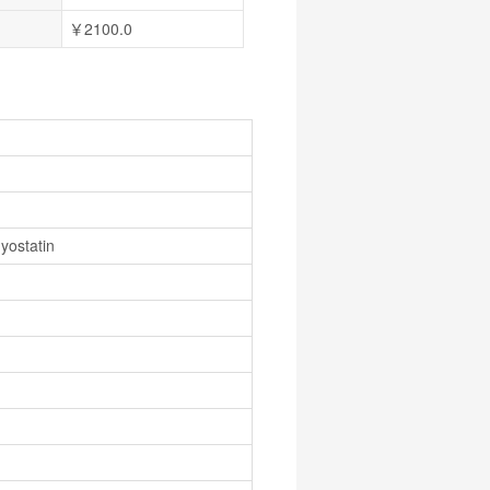
￥2100.0
yostatin