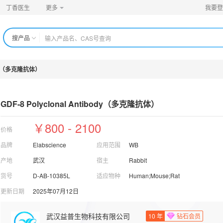
丁香医生
更多
我要登
搜产品
ibody（多克隆抗体）
GDF-8 Polyclonal Antibody（多克隆抗
体）
￥800 - 2100
价格
品牌
Elabscience
应用范围
WB
产地
武汉
宿主
Rabbit
货号
D-AB-10385L
适应物种
Human;Mouse;Rat
更新日期
2025年07月12日
武汉益普生物科技有限公司
10
年
钻石会员