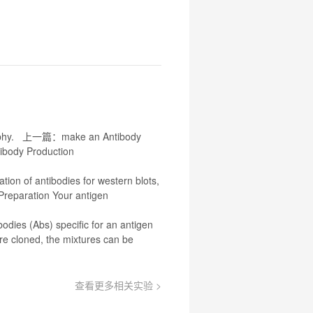
atography. 上一篇：make an
Antibody
ibody
Production
tion of antibodies for western blots,
Preparation Your antigen
odies (Abs) specific for an antigen
are cloned, the mixtures can be
查看更多相关实验 >