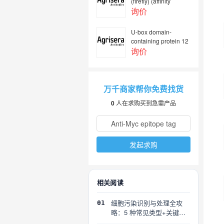
(firefly) (affinity
purified antibodies) -
询价
ALP conjugated 40
µg
U-box domain-
containing protein 12
询价
万千商家帮你免费找货
0
人在求购买到急需产品
发起求购
相关阅读
细胞污染识别与处理全攻
01
略：5 种常见类型+关键误
区