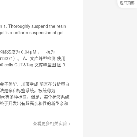
返回顶部
0
元
试
用
ion 1. Thoroughly suspend the resin
关
 gel is a uniform suspension of gel
注
研
选
菌
终浓度为 0.04μM ，一抗为
，#BS13271）。 A、文库峰型检测 使用
 cells CUT&
Tag
文库峰型图 图 3.
金子美华、加藤幸成 前言在分析蛋白
法是亲和标签系统。被统称为
yc
等多种标签。但是，每个标签系统
终于开发出有超高亲和性的新型亲和
查看更多相关实验 >