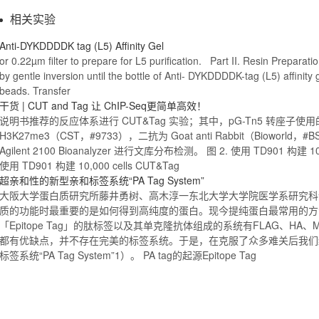
相关实验
Anti
-DYKDDDDK
tag
(L5) Affinity Gel
or 0.22µm filter to prepare for L5 purification. Part II. Resin Preparat
by gentle inversion until the bottle of
Anti
- DYKDDDDK-
tag
(L5) affinity
beads. Transfer
干货 | CUT and
Tag
让 ChIP-Seq更简单高效！
说明书推荐的反应体系进行 CUT&
Tag
实验；其中，pG-Tn5 转座子使用的
H3K27me3（CST，#9733），二抗为 Goat
anti
Rabbit（Bioworld
Agilent 2100 Bioanalyzer 进行文库分布检测。 图 2. 使用 TD901 构建 100
使用 TD901 构建 10,000 cells CUT&
Tag
超亲和性的新型亲和标签系统“PA
Tag
System”
大阪大学蛋白质研究所藤井勇树、高木淳一东北大学大学院医学系研究科
质的功能时最重要的是如何得到高纯度的蛋白。现今提纯蛋白最常用的方
「
Epitope
Tag
」的肽标签以及其单克隆抗体组成的系统有FLAG、HA、
M
都有优缺点，并不存在完美的标签系统。于是，在克服了众多难关后我们
标签系统“PA
Tag
System”1）。 PA
tag
的起源
Epitope
Tag