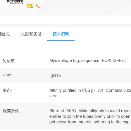
细信息
文献和实验
技术资料
免疫原
：
Myc epitope tag, sequence: EQKLISEEDL
亚型
：
IgG1a
形态
：
Affinity purified in PBS pH 7.4. Contains 0.
cerol.
保存条件
：
Store at -20°C, Make aliquots to avoid repe
ember to spin the tubes briefly prior to ope
ght occur from material adhering to the cap 