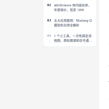
abinScience 体内级抗体，
02
年度锁价，低至 1200
五大应用案例：Mustang Q
03
膜层析应用全解析
1 个小工具，一次性搞定流
04
程图、质粒图谱和信号通路
图