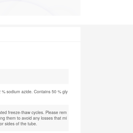
02 % sodium azide. Contains 50 % gly
ated freeze-thaw cycles. Please rem
ning them to avoid any losses that mi
or sides of the tube.