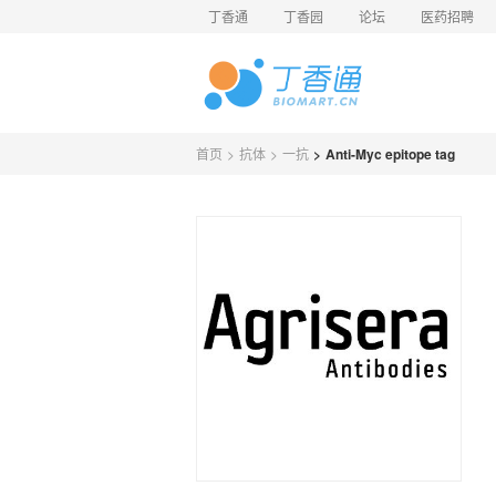
丁香通
丁香园
论坛
医药招聘
首页
>
抗体
>
一抗
>
Anti-Myc epitope tag