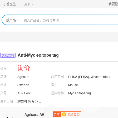
丁香医生
更多
我要登
搜产品
Anti-Myc epitope tag
文献支持
询价
价格
品牌
Agrisera
应用范围
ELISA (ELISA), Western blot (WB)
产地
Sweden
宿主
Mouse
货号
AS21 4685
适应物种
Myc epitope tag
更新日期
2026年07月07日
Agrisera AB
7
年
金牌会员