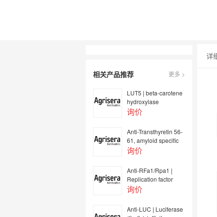
详
相关产品推荐
更多 >
LUT5 | beta-carotene
hydroxylase
询价
Anti-Transthyretin 56-
61, amyloid specific
(mouse monoclonal)
询价
Anti-RFa1/Rpa1 |
Replication factor
protein 1
询价
(Saccharomyces
cerevisiae)
Anti-LUC | Luciferase