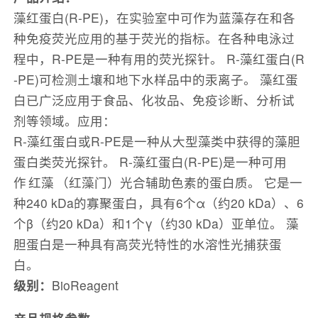
藻红蛋白(R-PE)，在实验室中可作为蓝藻存在和各
种免疫荧光应用的基于荧光的指标。在各种电泳过
程中，R-PE是一种有用的荧光探针。 R-藻红蛋白(R
-PE)可检测土壤和地下水样品中的汞离子。 藻红蛋
白已广泛应用于食品、化妆品、免疫诊断、分析试
剂等领域。应用：
R-藻红蛋白或R-PE是一种从大型藻类中获得的藻胆
蛋白类荧光探针。 R-藻红蛋白(R-PE)是一种可用
作 红藻 （红藻门）光合辅助色素的蛋白质。 它是一
种240 kDa的寡聚蛋白，具有6个α（约20 kDa）、6
个β（约20 kDa）和1个γ（约30 kDa）亚单位。 藻
胆蛋白是一种具有高荧光特性的水溶性光捕获蛋
白。
级别：
BioReagent