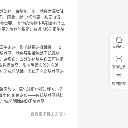
外泌体，每增加一步，就会大幅度降
等等。 因此，就 迫切需要一款
无血清
、
养需要。 其他的培养体系到底有什么
户一般选用的培养体系是：普通
MSC
细胞
培
我的询价
清中来的，影响结果的准确性。 2.
培养基
，就会导致细胞处于饥饿状
. 杂蛋白：去外泌体胎牛血清可以很
导致数据偏高，影响后续实验的准确
采购助手
化学成分
明确，类似于完全
培养基
的
返回顶部
0
染风险 5、简化注册申报过程 6、提
元
最小化 价值定位——传统
培养基
相比
试
化学成分
明确的DXF
培养基
用
关
注
查看更多相关实验 >
研
选
菌