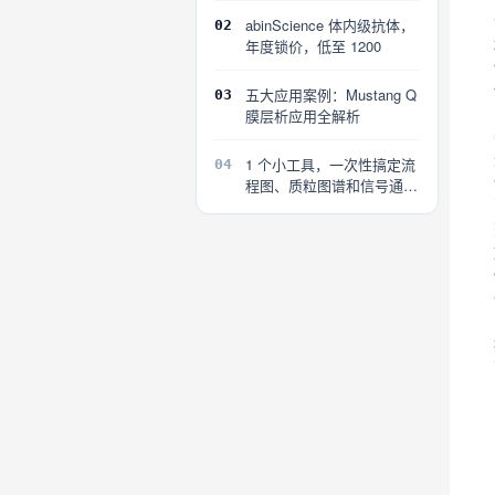
abinScience 体内级抗体，
02
年度锁价，低至 1200
五大应用案例：Mustang Q
03
膜层析应用全解析
1 个小工具，一次性搞定流
04
程图、质粒图谱和信号通路
图