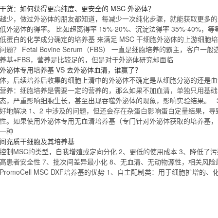
干货：如何获得更高纯度、更安全的
MSC
外泌体？
越少，做过外泌体的朋友都知道，每减少一次纯化步骤，就能获取更多的
低外泌体的得率。 比如超离得率 15%-20%、沉淀法得率 35%-40%，
低蛋白的
化学成分
确定的
培养基
来满足
MSC
干细胞外泌体的上游细胞培
问题？ Fetal Bovine Serum（FBS） 一直是细胞培养的霸主，客
养基
+FBS，营养是比较足的，但是对于外泌体研究却面临
外泌体专用
培养基
VS 去外泌体血清，谁赢了？
体，后续培养后收集的细胞上清中的外泌体不确定是从细胞分泌的还是血
营养：细胞培养是需要一定的营养的，那么如果不加血清，单独只用基础
态，严重影响细胞生长，甚至出现吞噬外泌体的现象，影响实验结果。 3
好地解决 1、2 中涉及的问题，但还会存在杂蛋白影响蛋白定量结果，
性。如果使用外泌体专用
无血清培养基
（专门针对外泌体获取的
培养基
，
一种
间充质干细胞及其
培养基
控制
MSC
的类型，自我增殖或定向分化 2、更低的使用成本 3、降低了污
高患者安全性 7、批次间差异最小化 8、
无血清
、无动物源性，相关风险
PromoCell
MSC
DXF
培养基
的优势 1、自主配制类：用于细胞扩增的、