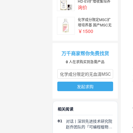
HD-EV扩增收集培养
基-RoosterBio品牌
询价
化学成分限定MSC扩
增培养基 国产MSC无
血清培养基
￥1500
万千商家帮你免费找货
0
人在求购买到急需产品
发起求购
相关阅读
对话丨深圳先进技术研究院
01
赵乔团队的「可编程植物」
探索