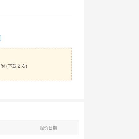
附 (下载
2
次)
报价日期