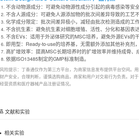
不含动物源成分：可避免动物源性成分引起的病毒感染等安
不含人源成分：可避免人源添加物的批次间差异导致的工艺
化学成分限定：批次间差异极小，减轻由批次检测造成的工
不含抗生素：避免抗生素对细胞增殖、活性、分化和基因表
不含EVs：适用于外泌体研究的MSC培养，避免外源EVs的
即用型：Ready-to-use的培养基，无需额外添加其他补充
高扩增效率：提高MSC长期培养时的扩增效率并维持成骨、
依据ISO13485制定的GMP标准制造。
风险提示：丁香通仅作为第三方平台，为商家信息发布提供平台空间。用
财产安全，合理判断，谨慎选购商品，商家和用户对交易行为负责。对于
经营资质和医疗器械产品注册证情况。
文献和实验
相关实验