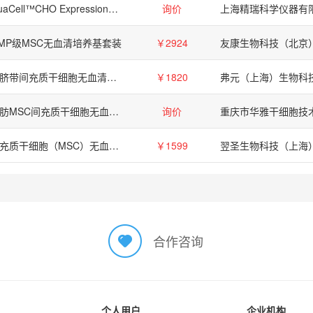
QuaCell™CHO Expression培养基，悬浮，瞬转，化学成分限定
询价
上海精瑞科学仪器有
MP级MSC无血清培养基套装
￥2924
人脐带间充质干细胞无血清培养基（化学成分限定、无外泌体）
￥1820
脂肪MSC间充质干细胞无血清培养基(MSC Medium)
询价
间充质干细胞（MSC）无血清培养基
￥1599
合作咨询
个人用户
企业机构