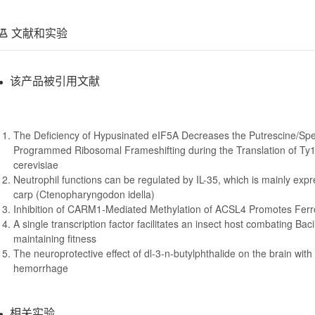
文献和实验
该产品被引用文献
The Deficiency of Hypusinated eIF5A Decreases the Putrescine/Sper
Programmed Ribosomal Frameshifting during the Translation of Ty
cerevisiae
Neutrophil functions can be regulated by IL-35, which is mainly expr
carp (Ctenopharyngodon idella)
Inhibition of CARM1‐Mediated Methylation of ACSL4 Promotes Ferro
A single transcription factor facilitates an insect host combating Baci
maintaining fitness
The neuroprotective effect of dl-3-n-butylphthalide on the brain with
hemorrhage
相关实验