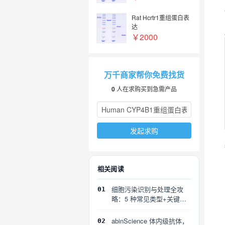
Rat Hcrtr1重组蛋白表
达
￥2000
万千商家帮你免费找货
0
人在求购买到急需产品
发起求购
相关阅读
细胞污染识别与处理全攻
01
略：5 种常见类型+关键误
区
abinScience 体内级抗体，
02