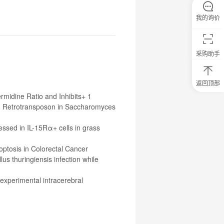
我的询价
采购助手
返回顶部
0
midine Ratio and Inhibits+ 1
元
1 Retrotransposon in Saccharomyces
试
用
关
essed in IL-15Rα+ cells in grass
注
研
ptosis in Colorectal Cancer
选
菌
llus thuringiensis infection while
 experimental intracerebral