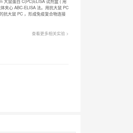
om
大鼠
蛋白
C(PC)
ELISA
试剂盒
( 用
夹心 ABC-
ELISA
法。用抗
大鼠
PC
的抗
大鼠
PC ，形成免疫复合物连接
查看更多相关实验 >