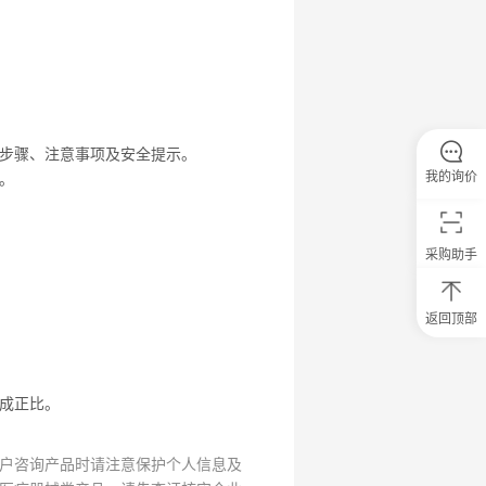
步骤、注意事项及安全提示。
我的询价
。
采购助手
返回顶部
0
元
试
用
成正比。
关
注
研
户咨询产品时请注意保护个人信息及
选
菌