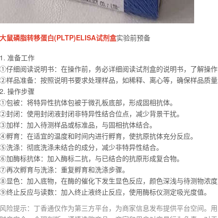
大鼠磷脂转移蛋白(PLTP)ELISA试剂盒
实验前预备
1. 准备工作
①仔细阅读说明书：在操作前，务必详细阅读试剂盒的说明书，了解操作
②样品准备：按照说明书要求处理样品，如稀释、离心等，确保样品质量
2. 操作步骤
①包被：将特异性抗体包被于微孔板底部，形成固相抗体。
②封闭：使用封闭液封闭非特异性结合位点，减少背景干扰。
③加样：加入待测样品或标准品，与固相抗体结合。
④孵育：在适宜的温度和时间内进行孵育，使抗原抗体充分反应。
⑤洗涤：彻底洗涤未结合的成分，减少非特异性结合。
⑥加酶标抗体：加入酶标二抗，与已结合的抗原形成复合物。
⑦再次孵育与洗涤：重复孵育和洗涤步骤。
⑧显色：加入底物，在酶的催化下发生显色反应，颜色深浅与待测物浓度
⑨终止反应与读数：加入终止液终止反应，使用酶标仪测定吸光度值。
风险提示：丁香通仅作为第三方平台，为商家信息发布提供平台空间。用