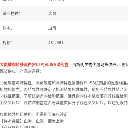
适应物种
：
大鼠
样本
：
血清
规格
：
48T/96T
大鼠磷脂转移蛋白(PLTP)ELISA试剂盒
上海圻明生物优势现货供应
。 更
现货供应。产品的选择：
①灵敏度与特异性：高灵敏度和高特异性是选择ELISA试剂盒的重要标
析物的能力，而特异性则决定了检测结果的准确性，避免非特异性结合带
②线性范围：了解试剂盒的检测范围，确保你的样本浓度落在其线性检测
③交叉反应：评估试剂盒是否与其他类似分子存在交叉反应，以避免误判
仅供体外科研使用，不得用于临床诊断
【样本类型】血清、血浆、细胞上清
【产品规格】48T/96T