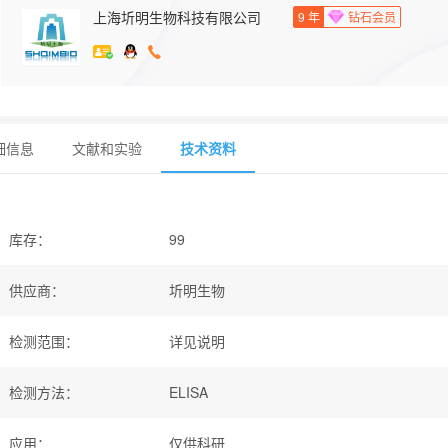
上海圻明生物科技有限公司
9
年
钻石会员
细信息
文献和实验
技术资料
库存
：
99
供应商
：
圻明生物
检测范围
：
详见说明
检测方法
：
ELISA
应用
：
仅供科研