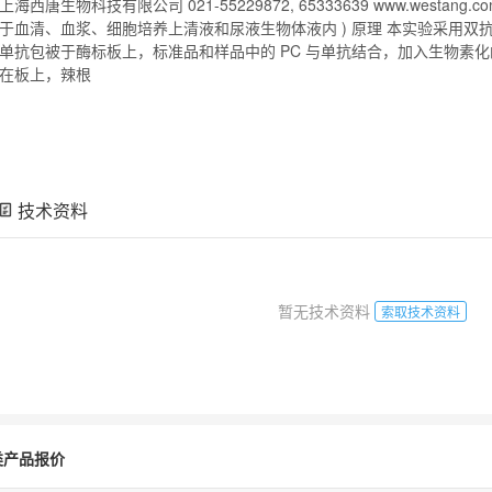
上海西唐生物科技有限公司 021-55229872, 65333639 www.westang.c
于血清、血浆、细胞培养上清液和尿液生物体液内 ) 原理 本实验采用双抗体
单抗包被于酶标板上，标准品和样品中的 PC 与单抗结合，加入生物素化
在板上，辣根
技术资料
暂无技术资料
索取技术资料
类产品报价