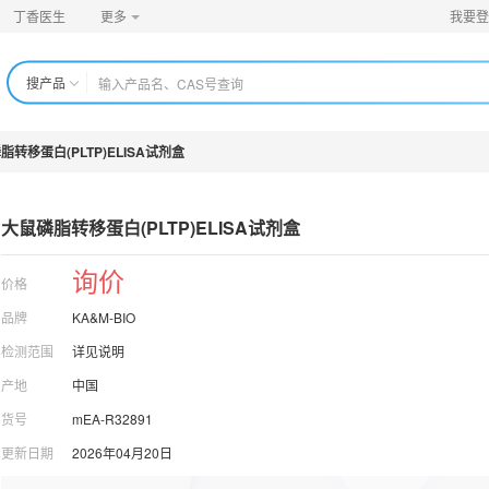
丁香医生
更多
我要登
搜产品
脂转移蛋白(PLTP)ELISA试剂盒
大鼠磷脂转移蛋白(PLTP)ELISA试剂盒
询价
价格
品牌
KA&M-BIO
检测范围
详见说明
产地
中国
货号
mEA-R32891
更新日期
2026年04月20日