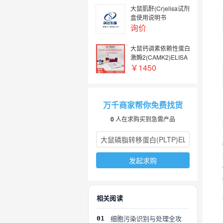
Protein 1) ELISA
dLL4 GENLISA™
大鼠肌酐(Cr)elisa试剂
ELISA
盒使用说明书
询价
大鼠钙调素依赖性蛋白
激酶2(CAMK2)ELISA
试剂盒
￥1450
万千商家帮你免费找货
0
人在求购买到急需产品
发起求购
相关阅读
细胞污染识别与处理全攻
01