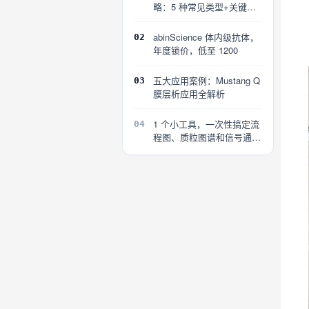
略：5 种常见类型+关键误
区
abinScience 体内级抗体，
02
年度锁价，低至 1200
五大应用案例：Mustang Q
03
膜层析应用全解析
1 个小工具，一次性搞定流
04
程图、质粒图谱和信号通路
图