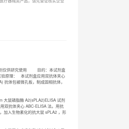
医疗器械类产品，请先查证核实企业
试剂仅供研究使用 目的：本
试剂盒
。 实验原理： 本
试剂盒
应用双抗体夹心
LPA) 抗体包被微孔板，制成固相抗体，
om
大鼠
磷脂
酶 A2(sPLA2)
ELISA
试剂
用双抗体夹心 ABC-
ELISA
法。用抗
结合，加入生物素化的抗
大鼠
sPLA2 ，形