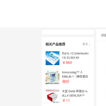
详
相关产品推荐
更多 >
Rat IL-13 (Interleukin
13) ELISA Kit
￥960
Immunotag™ 人
EMILIN 1（弹性蛋白
微纤维界面定位蛋白
询价
1）
ELISA|Immunotag™
大鼠 Delta 样蛋白 4，
Human EMILIN 1
dLL4 GENLISA™
(Elastin Microfibril
ELISA试剂盒|Rat
￥11
Interface Located
Delta Like Protein 4,