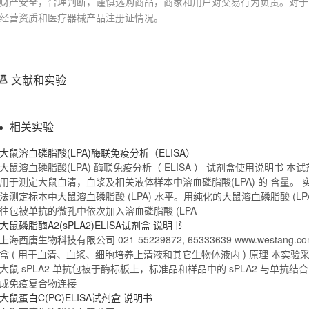
财产安全，合理判断，谨慎选购商品，商家和用户对交易行为负责。对于
经营资质和医疗器械产品注册证情况。
文献和实验
相关实验
大鼠溶血磷脂
酸(LPA)酶联免疫分析（
ELISA
）
大鼠溶血磷脂
酸(LPA) 酶联免疫分析（
ELISA
）
试剂盒
使用说明书 本
用于测定
大鼠
血清，血浆及相关液体样本中溶血
磷脂
酸(LPA) 的 含量
法测定标本中
大鼠溶血磷脂
酸 (LPA) 水平。用纯化的
大鼠溶血磷脂
酸 (
往包被单抗的微孔中依次加入溶血
磷脂
酸 (LPA
大鼠
磷脂
酶A2(sPLA2)
ELISA
试剂盒
说明书
上海西唐生物科技有限公司 021-55229872, 65333639 www.westang.c
盒
( 用于血清、血浆、细胞培养上清液和其它生物体液内 ) 原理 本实验采
大鼠
sPLA2 单抗包被于酶标板上，标准品和样品中的 sPLA2 与单抗
成免疫复合物连接
大鼠
蛋白
C(PC)
ELISA
试剂盒
说明书