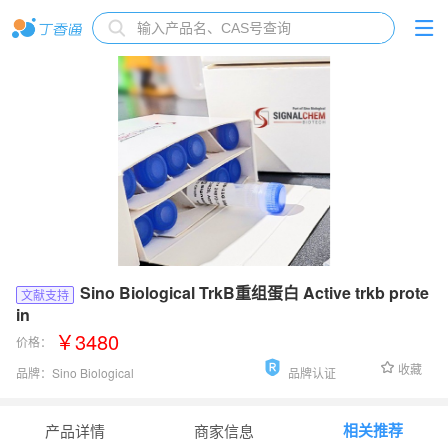
Sino Biological TrkB重组蛋白 Active trkb prote
文献支持
in
￥3480
价格：
收藏
品牌：
Sino Biological
品牌认证
货号：
N17-11G
相关推荐
产品详情
商家信息