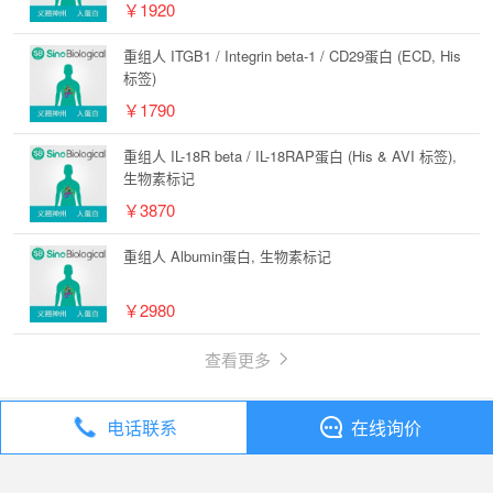
￥1920
重组人 ITGB1 / Integrin beta-1 / CD29蛋白 (ECD, His
标签)
￥1790
重组人 IL-18R beta / IL-18RAP蛋白 (His & AVI 标签),
生物素标记
￥3870
重组人 Albumin蛋白, 生物素标记
￥2980
查看更多
电话联系
在线询价
丁香通
全部分类
试剂
Sino Biological CDC7/DBF4重组蛋白 Active anti-cdc7