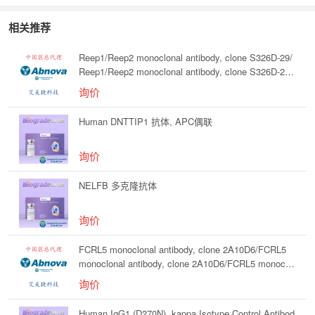
相关推荐
Reep1/Reep2 monoclonal antibody, clone S326D-29/
Reep1/Reep2 monoclonal antibody, clone S326D-29/
Reep1/Reep2 monoclonal antibody, clone S326D-29
询价
Human DNTTIP1 抗体, APC偶联
询价
NELFB 多克隆抗体
询价
FCRL5 monoclonal antibody, clone 2A10D6/FCRL5
monoclonal antibody, clone 2A10D6/FCRL5 monoclo
nal antibody, clone 2A10D6
询价
Human IgG1 (D270N), kappa Isotype Control Antibod