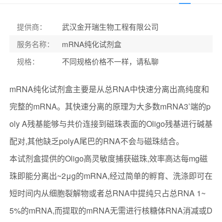
提供商
：
武汉金开瑞生物工程有限公司
服务名称
：
mRNA纯化试剂盒
规格
：
不同规格价格不一样，请私聊
mRNA纯化试剂盒主要是从总RNA中快速分离出高纯度和
完整的mRNA。其快速分离的原理为大多数mRNA3’端的p
oly A残基能够与共价连接到磁珠表面的Oligo残基进行碱基
配对,其他缺乏polyA尾巴的RNA不会与磁珠结合。
本试剂盒提供的Oligo高灵敏度捕获磁珠,效率高达每mg磁
珠即能分离出~2μg的mRNA,经过简单的孵育、洗涤即可在
短时间内从细胞裂解物或者总RNA中提纯只占总RNA 1~
5%的mRNA,而提取的mRNA无需进行核糖体RNA消减或D