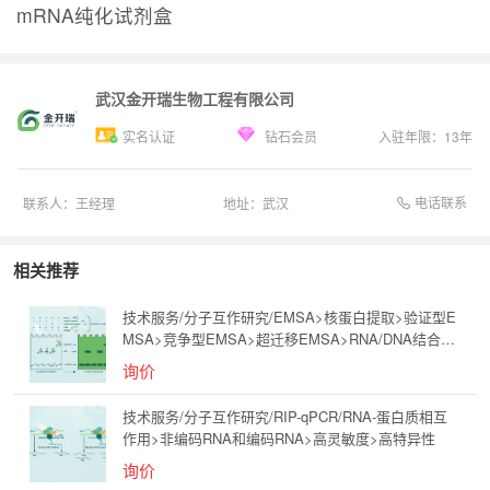
mRNA纯化试剂盒
武汉金开瑞生物工程有限公司
实名认证
钻石会员
入驻年限：
13
年
电话联系
联系人：
王经理
地址：
武汉
相关推荐
技术服务/分子互作研究/EMSA>核蛋白提取>验证型E
MSA>竞争型EMSA>超迁移EMSA>RNA/DNA结合蛋
白
询价
技术服务/分子互作研究/RIP-qPCR/RNA-蛋白质相互
作用>非编码RNA和编码RNA>高灵敏度>高特异性
询价