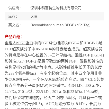
供应商
：
深圳中科百抗生物科技有限公司
库存
：
大量
英文名
：
Recombinant human BFGF (hFc Tag)
产品介绍：
重组人bFGF蛋白
中的
FGF碱性
(
也称为
FGF-2
和
HBGF-2)
是
FGF
超家族分子中
18-34 kDa
的肝素结合成员。超家族成员
的特点是存在中心位置的
β -
三叶草结构。酸性
FGF (FGF-1)
和碱性
FGF (FGF-2)
是最早确定的两种
FGF
，酸性和碱性的
名称是指它们的相对等电点。人碱性纤维生长因子的长度
为
288
个氨基酸
(aa)
。有多个起始位点，其中四个使用非典
型
CUG
密码子，一个在
AUG
起始位点启动。四个
CUG
起始
位点产生高分子量
(HMW) FGF
碱性。有
34 kDa, 288 aa
型，
24 kDa, 210 aa
型，
22.5 kDa, 201 aa
型和
22 kDa, 196 aa
型。
它们都保留在细胞内，经历广泛的甲基化，并具有一个或
多个核定位信号
(NLS)
。
AUG
起始形态为
18 kDa
，长度为
1