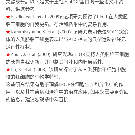
关键成分。以下是关于重组人bFGF蛋白的一些论文和资
料，供您参考：
★
Eiselleova, L. et al. (2009): 这项研究探讨了
bFGF
在人类胚
胎干细胞的自我更新、存活和粘附中的复杂作用.
★
Karumbayaram, S. et al. (2009): 该研究表明表达
SOD1
突变
体的人类胚胎干细胞表现出与
ALS
相关的典型运动神经元
退行性症状.
★
Zhou, J. et al. (2009): 研究发现
mTOR
支持人类胚胎干细胞
的长期自我更新，并抑制其间叶和内胚层活性.
★
Lu, S. et al. (2008): 该研究探讨了从人类胚胎干细胞中脱
核的红细胞的生物学特性.
这些研究结果有助于理解bFGF在细胞生长和分化中的作
用，以及其在疾病和治疗中的潜在应用. 如果您需要更详细
的信息，建议您
联系中科百抗
。