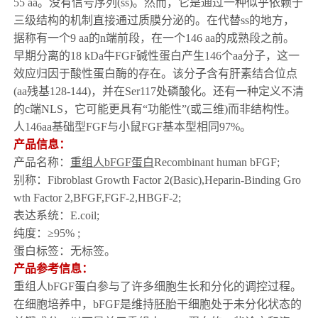
55 aa
。没有信号序列
(ss)
。然而，它是通过一种似乎依赖于
三级结构的机制直接通过质膜分泌的。在代替
ss
的地方，
据称有一个
9 aa
的
n
端前段，在一个
146 aa
的成熟段之前。
早期分离的
18 kDa
牛
FGF
碱性蛋白产生
146
个
aa
分子，这一
效应归因于酸性蛋白酶的存在。该分子含有肝素结合位点
(aa
残基
128-144)
，并在
Ser117
处磷酸化。还有一种定义不清
的
c
端
NLS
，它可能更具有
“
功能性
”(
或三维
)
而非结构性。
人
146aa
基础型
FGF
与小鼠
FGF
基本型相同
97%
。
产品信息：
产品名称：
重组人
bFGF
蛋白
Recombinant human
b
FGF
;
别称：
Fibroblast Growth Factor 2(Basic)
,
Heparin-Binding Gro
wth Factor 2
,
BFGF,FGF-2,HBGF-2
;
表达系统：
E.coil
;
纯度：
≥95%
;
蛋白标签：
无标签
。
产品参考信息：
重组人bFGF蛋白参与了许多细胞生长和分化的调控过程。
在细胞培养中，
bFGF
是维持胚胎干细胞处于未分化状态的