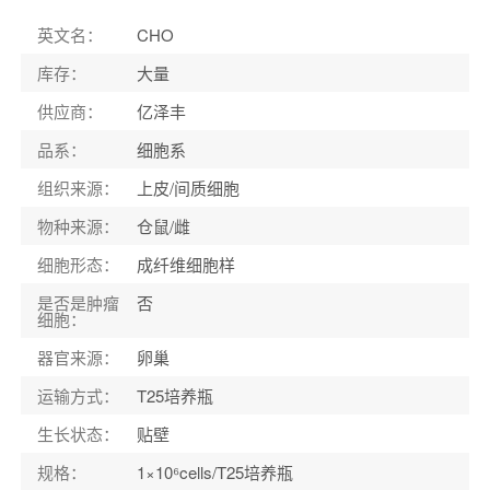
英文名
：
CHO
库存
：
大量
供应商
：
亿泽丰
品系
：
细胞系
组织来源
：
上皮/间质细胞
物种来源
：
仓鼠/雌
细胞形态
：
成纤维细胞样
是否是肿瘤
否
细胞
：
器官来源
：
卵巢
运输方式
：
T25培养瓶
生长状态
：
贴壁
规格
：
1×10⁶cells/T25培养瓶