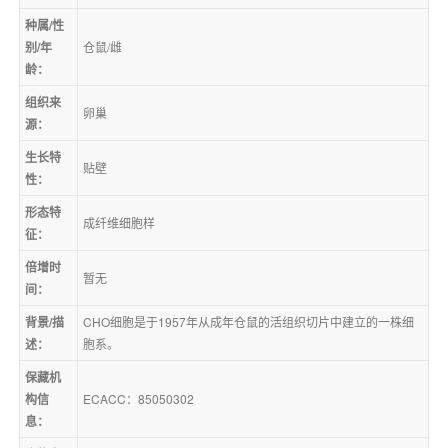
种属/性
别/年
仓鼠/雌
龄：
组织来
卵巢
源：
生长特
贴壁
性：
形态特
成纤维细胞样
征：
倍增时
暂无
间：
背景/描
CHO细胞是于1957年从成年仓鼠的活组织切片中建立的一株细
述：
胞系。
保藏机
构信
ECACC：85050302
息：