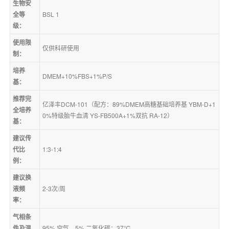
生物安
全等
BSL 1
级：
使用限
仅供科研使用
制：
培养
DMEM+10%FBS+1%P/S
基：
推荐完
亿泽丰DCM-101（配方：89%DMEM高糖基础培养基 YBM-D+1
全培养
0%特级胎牛血清 YS-FB500A+1%双抗 RA-12）
基：
建议传
代比
1:3-1:4
例：
建议换
液频
2-3次/周
率：
气相条
件及温
95% 空气，5% 二氧化碳；37℃