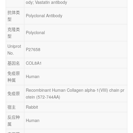
ody; Vastatin antibody
抗体类
Polyclonal Antibody
型
克隆类
Polyclonal
型
Uniprot 
P27658
No.
基因名
COL8A1
免疫原
Human
种属
Recombinant Human Collagen alpha-1(VIII) chain pr
免疫原
otein (572-744AA)
宿主
Rabbit
反应种
Human
属