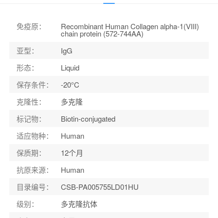
应用范围
：
ELISA
宿主
：
Rabbit
免疫原
：
Recombinant Human Collagen alpha-1(VIII)
chain protein (572-744AA)
适应物种
：
Human
亚型
：
IgG
形态
：
Liquid
保存条件
：
-20°C
克隆性
：
多克隆
标记物
：
Biotin-conjugated
适应物种
：
Human
保质期
：
12个月
抗原来源
：
Human
目录编号
：
CSB-PA005755LD01HU
级别
：
多克隆抗体