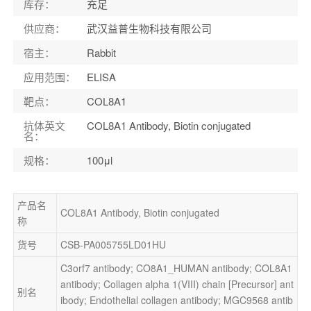
库存
：
充足
供应商
：
武汉益普生物科技有限公司
宿主
：
Rabbit
应用范围
：
ELISA
靶点
：
COL8A1
抗体英文
COL8A1 Antibody, Biotin conjugated
名
：
规格
：
100μl
产品名
COL8A1 Antibody, Biotin conjugated
称
货号
CSB-PA005755LD01HU
C3orf7 antibody; CO8A1_HUMAN antibody; COL8A1 
antibody; Collagen alpha 1(VIII) chain [Precursor] ant
别名
ibody; Endothelial collagen antibody; MGC9568 antib