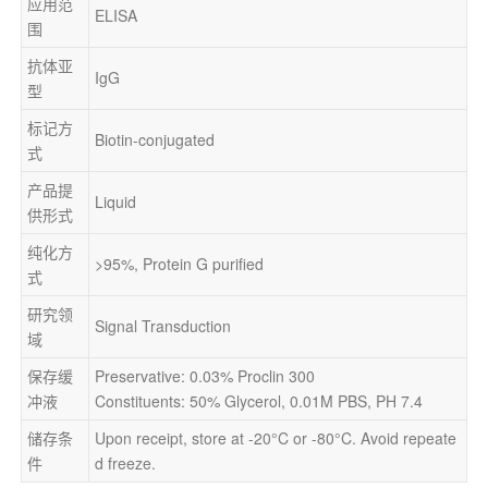
应用范
ELISA
围
抗体亚
IgG
型
标记方
Biotin-conjugated
式
产品提
Liquid
供形式
纯化方
>95%, Protein G purified
式
研究领
Signal Transduction
域
保存缓
Preservative: 0.03% Proclin 300
冲液
Constituents: 50% Glycerol, 0.01M PBS, PH 7.4
储存条
Upon receipt, store at -20°C or -80°C. Avoid repeate
件
d freeze.