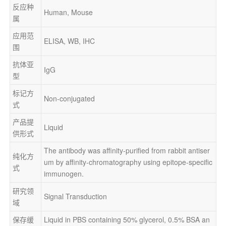
反应种
Human, Mouse
属
应用范
ELISA, WB, IHC
围
抗体亚
IgG
型
标记方
Non-conjugated
式
产品提
Liquid
供形式
The antibody was affinity-purified from rabbit antiser
纯化方
um by affinity-chromatography using epitope-specific 
式
immunogen.
研究领
Signal Transduction
域
保存缓
Liquid in PBS containing 50% glycerol, 0.5% BSA an