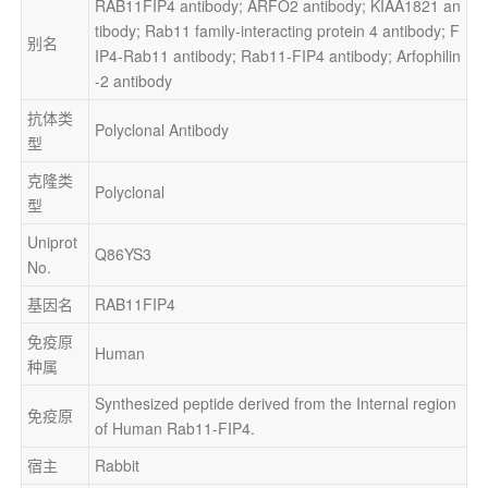
RAB11FIP4 antibody; ARFO2 antibody; KIAA1821 an
tibody; Rab11 family-interacting protein 4 antibody; F
别名
IP4-Rab11 antibody; Rab11-FIP4 antibody; Arfophilin
-2 antibody
抗体类
Polyclonal Antibody
型
克隆类
Polyclonal
型
Uniprot 
Q86YS3
No.
基因名
RAB11FIP4
免疫原
Human
种属
Synthesized peptide derived from the Internal region 
免疫原
of Human Rab11-FIP4.
宿主
Rabbit