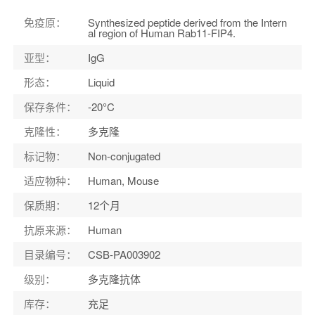
宿主
：
Rabbit
免疫原
：
Synthesized peptide derived from the Intern
al region of Human Rab11-FIP4.
适应物种
：
Human, Mouse
亚型
：
IgG
形态
：
Liquid
保存条件
：
-20°C
克隆性
：
多克隆
标记物
：
Non-conjugated
适应物种
：
Human, Mouse
保质期
：
12个月
抗原来源
：
Human
目录编号
：
CSB-PA003902
级别
：
多克隆抗体
库存
：
充足