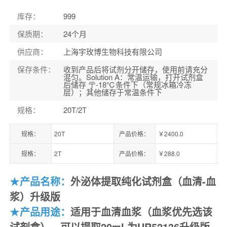
库存
：
999
保质期
：
24个月
供应商
：
上海宇玫博生物科技有限公司
保存条件
：
收到产品后将试剂分开储存，使用前请充分
混匀。Solution A：常温运输，打开试剂盒
后储存 亍-18℃条件下（常规冰箱冷冻
层）；其他储存于常温条件下
规格
：
20T/2T
规格：
20T
产品价格：
￥2400.0
规格：
2T
产品价格：
￥288.0
★
产品名称：
外泌体提取纯化试剂盒（血清-
血
浆）升级版
★
产品
用途：
适用于血清血浆（血浆优先选该
试剂盒），可以提取
20ml 为UR52136升级版