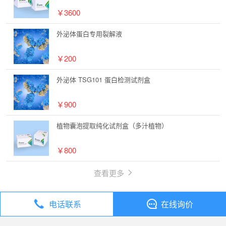
￥3600
外泌体蛋白专用裂解液
￥200
外泌体 TSG101 蛋白检测试剂盒
￥900
植物囊泡提取纯化试剂盒（多汁植物）
￥800
查看更多
电话联系
在线询价
丁香通
全部分类
试剂
外泌体提取纯化试剂盒（血清-血浆）升级版-20T