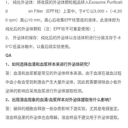
1、 纯化外泌体：将收获的外泌体颗粒粗品转入Exosome Purificati
g
on Filter（EPF柱）上室中，于4℃以3,000 ×
（~6,20
0 rpm）离心10 min，离心后收集EPF柱管底的液体，此液体即为
纯化后的外泌体颗粒（注：EPF柱不可重复使用）；
2、 外泌体的保存：纯化后的外泌体以合适体积进行分装冻存于-8
0℃低温冰箱中，以备后续实验使用。
QA
1、如何选择血清和血浆样本来进行外泌体研究
？
答：血清和血浆都是常见的外泌体样本来源。由于血液在凝血过程
中血小板会受到刺激会产生大量外泌体，因此若需要排除血小板外
泌体的影响应采用血浆进行外泌体提取检测。
2、
出现溶血现象的血清/血浆样本对外泌体提取有什么影响？
答：破碎的细胞会释放一些杂质影响下游实验，尤其是电镜鉴定。
溶血样品里的外泌体也会降解。溶血样品不建议用于外泌体提取。