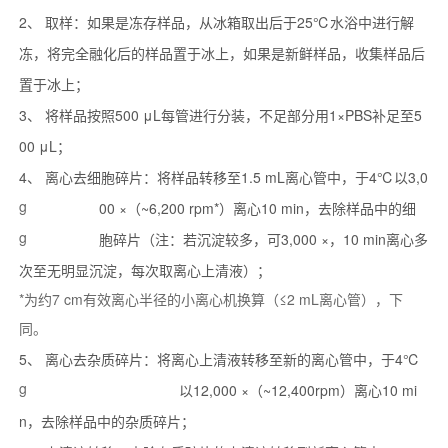
2、 取样：如果是冻存样品，从冰箱取出后于25℃水浴中进行解
冻，将完全融化后的样品置于冰上，如果是新鲜样品，收集样品后
置于冰上；
3、 将样品按照500 μL每管进行分装，不足部分用1×PBS补足至5
00 μL；
4、 离心去细胞碎片：将样品转移至1.5 mL离心管中，于4℃以3,0
g
00 ×
（~6,200 rpm*）离心10 min，去除样品中的细
g
胞碎片（注：若沉淀较多，可3,000 ×
，10 min离心多
次至无明显沉淀，每次取离心上清液）；
*为约7 cm有效离心半径的小离心机换算（≤2 mL离心管），下
同。
5、 离心去杂质碎片：将离心上清液转移至新的离心管中，于4℃
g
以12,000 ×
（~12,400
rpm）离心10 mi
n，去除样品中的杂质碎片；