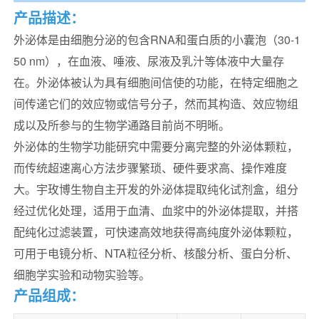
产品描述：
外泌体是由细胞分泌的包含RNA和蛋白质的小囊泡（30-1
50 nm），在血液、唾液、尿液及乳汁等体液中大量存
在。外泌体被认为具有细胞间信使的功能，在特定细胞之
间传递它们的效应物或信号分子，然而其构造、效应物组
成以及所参与的生物学通路目前尚不明晰。
外泌体的生物学功能研究中需要分离完整的外泌体颗粒，
而传统超速离心方法步骤繁琐、硬件要求高、操作难度
大。宇玫博生物自主开发的外泌体提取纯化试剂盒，组分
经过优化处理，适用于血清、血浆中的外泌体提取，并搭
配纯化过滤装置，可快速高效地获得高纯度外泌体颗粒，
可用于电镜分析、NTA粒径分析、核酸分析、蛋白分析、
细胞学实验和动物实验等。
产品组成：