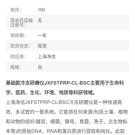
库存
：
100
国食药监械
无
注册号
：
保修期
：
一年
现货状态
：
现货
供应商
：
上海净信
规格
：
台
基础款冷冻研磨仪JXFSTPRP-CL-BSC主要用于生命科
学、医药、生化、环境、地质等科研领域。
上海净信JXFSTPRP-CL-BSC冷冻研磨仪是一种快速高
效、多试管的一致系统。它能将任何来源(包括土壤、植物
和动物的组织/器官、细菌、酵母、真菌、孢子、古生物标
本等)的原始DNA、RNA和蛋白质进行提取和纯化。此款