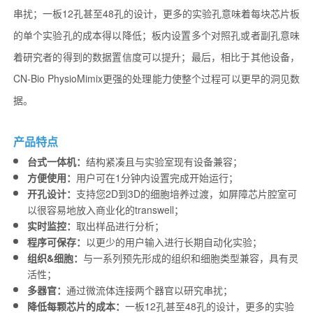
串扰；一板12孔甚至48孔的设计，更多的实验孔意味着每块芯片板
的单个实验孔的成本得以降低；板内设置多个对照孔或者副孔意味
着研究者的得到的数据置信度可以提升；最后，相比于其他设备，
CN-Bio PhysioMimix更强的处理能力使整个过程可以更早的洞见数
据。
产品特点
台式一体机：
结构紧凑且与实验室现有设备兼容；
方便使用：
用户可在1分钟内设置完成开始运行；
开孔设计：
支持您2D到3D的细胞培养过渡，如屏障芯片腔室可
以很容易地放入商业化的transwell；
实时监控：
取出样品进行分析；
程序可保存：
以更少的用户输入进行长期自动化实验；
组织&细胞：
与一系列预先形成的组织和细胞类型兼容，具有灵
活性；
多器官：
通过微流体连接两个器官以研究串扰；
降低每颗芯片的成本：
一板12孔甚至48孔的设计，更多的实验