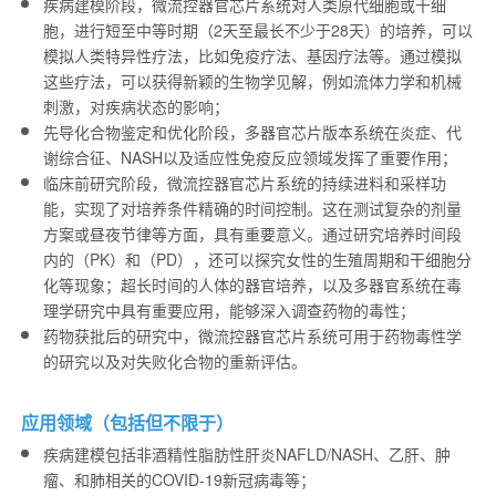
疾病建模阶段，微流控器官芯片系统对人类原代细胞或干细
胞，进行短至中等时期（2天至最长不少于28天）的培养，可以
模拟人类特异性疗法，比如免疫疗法、基因疗法等。通过模拟
这些疗法，可以获得新颖的生物学见解，例如流体力学和机械
刺激，对疾病状态的影响；
先导化合物鉴定和优化阶段，多器官芯片版本系统在炎症、代
谢综合征、NASH以及适应性免疫反应领域发挥了重要作用；
临床前研究阶段，微流控器官芯片系统的持续进料和采样功
能，实现了对培养条件精确的时间控制。这在测试复杂的剂量
方案或昼夜节律等方面，具有重要意义。通过研究培养时间段
内的（PK）和（PD），还可以探究女性的生殖周期和干细胞分
化等现象；超长时间的人体的器官培养，以及多器官系统在毒
理学研究中具有重要应用，能够深入调查药物的毒性；
药物获批后的研究中，微流控器官芯片系统可用于药物毒性学
的研究以及对失败化合物的重新评估。
应用领域（包括但不限于）
疾病建模包括非酒精性脂肪性肝炎NAFLD/NASH、乙肝、肿
瘤、和肺相关的COVID-19新冠病毒等；