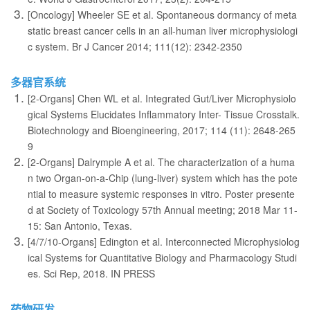
[Oncology] Wheeler SE et al. Spontaneous dormancy of meta
static breast cancer cells in an all-human liver microphysiologi
c system. Br J Cancer 2014; 111(12): 2342-2350
多器官系统
[2-Organs] Chen WL et al. Integrated Gut/Liver Microphysiolo
gical Systems Elucidates Inflammatory Inter- Tissue Crosstalk.
Biotechnology and Bioengineering, 2017; 114 (11): 2648-265
9
[2-Organs] Dalrymple A et al. The characterization of a huma
n two Organ-on-a-Chip (lung-liver) system which has the pote
ntial to measure systemic responses in vitro. Poster presente
d at Society of Toxicology 57th Annual meeting; 2018 Mar 11-
15: San Antonio, Texas.
[4/7/10-Organs] Edington et al. Interconnected Microphysiolog
ical Systems for Quantitative Biology and Pharmacology Studi
es. Sci Rep, 2018. IN PRESS
药物研发