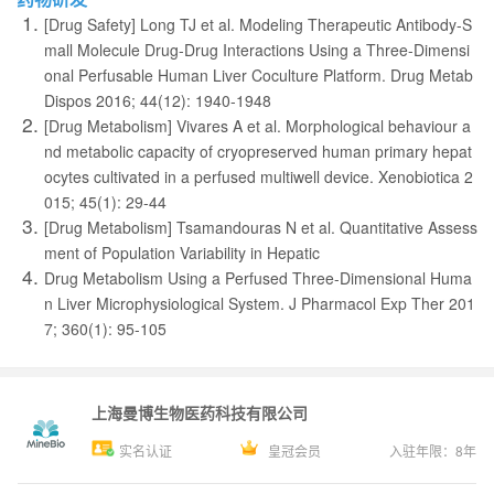
[Drug Safety] Long TJ et al. Modeling Therapeutic Antibody-S
mall Molecule Drug-Drug Interactions Using a Three-Dimensi
onal Perfusable Human Liver Coculture Platform. Drug Metab
Dispos 2016; 44(12): 1940-1948
[Drug Metabolism] Vivares A et al. Morphological behaviour a
nd metabolic capacity of cryopreserved human primary hepat
ocytes cultivated in a perfused multiwell device. Xenobiotica 2
015; 45(1): 29-44
[Drug Metabolism] Tsamandouras N et al. Quantitative Assess
ment of Population Variability in Hepatic
Drug Metabolism Using a Perfused Three-Dimensional Huma
n Liver Microphysiological System. J Pharmacol Exp Ther 201
7; 360(1): 95-105
上海曼博生物医药科技有限公司
实名认证
皇冠会员
入驻年限：
8
年