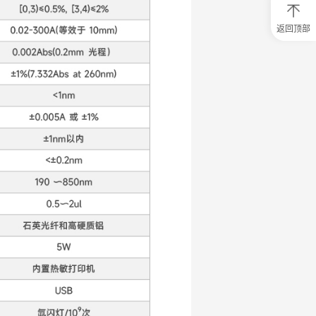
返回顶部
0
元
试
用
关
注
研
选
菌