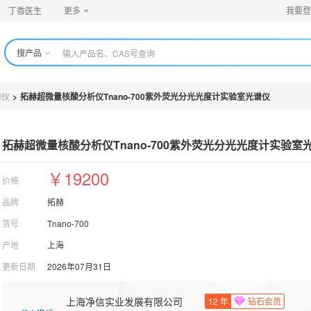
丁香医生
更多
我要登
搜产品
谱仪
>
拓赫超微量核酸分析仪Tnano-700紫外荧光分光光度计实验室光谱仪
拓赫超微量核酸分析仪Tnano-700紫外荧光分光光度计实验
室
￥19200
价格
品牌
拓赫
货号
Tnano-700
产地
上海
更新日期
2026年07月31日
上海净信实业发展有限公司
12
年
钻石会员