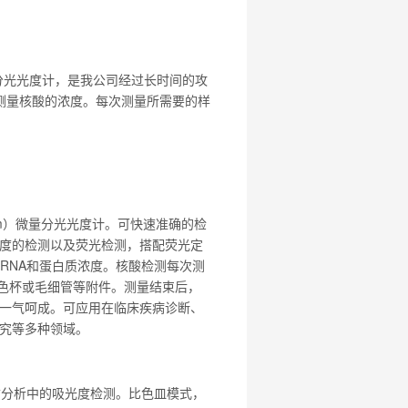
长分光光度计，是我公司经过长时间的攻
速测量核酸的浓度。每次测量所需要的样
nm）微量分光光度计。可快速准确的检
度的检测以及荧光检测，搭配荧光定
RNA和蛋白质浓度。核酸检测每次测
比色杯或毛细管等附件。测量结束后，
一气呵成。可应用在临床疾病诊断、
究等多种领域。
质分析中的吸光度检测。比色皿模式，