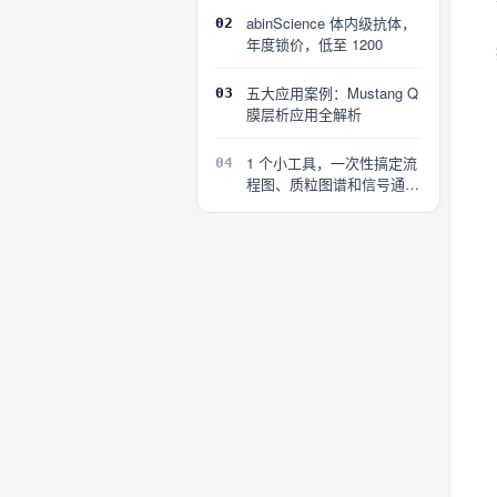
abinScience 体内级抗体，
02
年度锁价，低至 1200
五大应用案例：Mustang Q
03
膜层析应用全解析
1 个小工具，一次性搞定流
04
程图、质粒图谱和信号通路
图