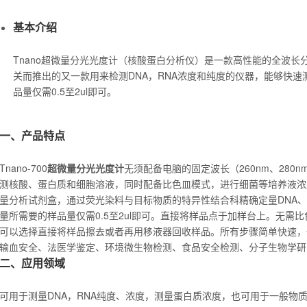
基本介绍
Tnano超微量分光光度计（核酸蛋白分析仪）是一款高性能的全波
关而推出的又一款用来检测DNA，RNA浓度和纯度的仪器，能够快
品量仅需0.5至2ul即可。
一、
产品特点
Tnano-700
超微量分光光度计
无须配备电脑的固定波长（260nm、280
测核酸、蛋白质和细胞溶液，同时配备比色皿模式，进行细菌等培养液浓
量分析试剂盒，通过荧光染料与目标物质的特异性结合科精确定量DNA、
量所需要的样品量仅需0.5至2ul即可。直接将样品点于加样台上。无需
可以选择直接将样品擦去或者再用移液器回收样品。所有步骤简单快速，
输血安全、法医学鉴定、环境微生物检测、食品安全检测、分子生物学研
二、
应用领域
可用于测量DNA，RNA纯度、浓度，测量蛋白质浓度，也可用于一般物