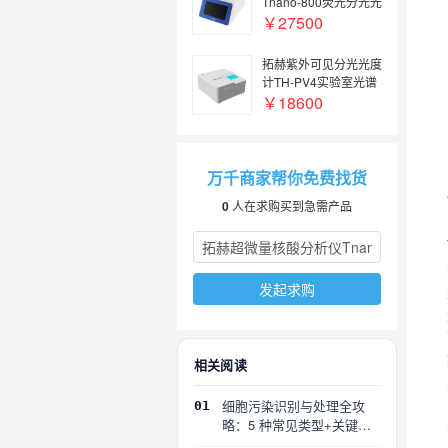
Tnano-800荧光分光光
度计核酸蛋白浓度检测
￥27500
光谱仪
拓赫紫外可见分光光度
计TH-PV4实验室光谱
仪
￥18600
万千商家帮你免费找货
0
人在求购买到急需产品
发起求购
相关阅读
细胞污染识别与处理全攻
01
略：5 种常见类型+关键误
区