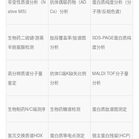
非变性质谱分析（N
抗体偶联药物（AD
蛋白质纯度分析（分
ative MS）
Cs）分析
子筛/反相色谱）
生物药二硫键/游离
肽段覆盖率/肽谱图
SDS-PAGE蛋白质纯
半胱氨酸检测
分析
度分析
高分辨质谱分子量
抗体C端K缺失比例
MALDI TOF分子量
鉴定
分析
分析
生物制药N/C端测序
生物药糖谱检测
蛋白质肽谱图测定
氢氘交换质谱HDX 
蛋白质等电点测定
宿主蛋白残留(HCP)