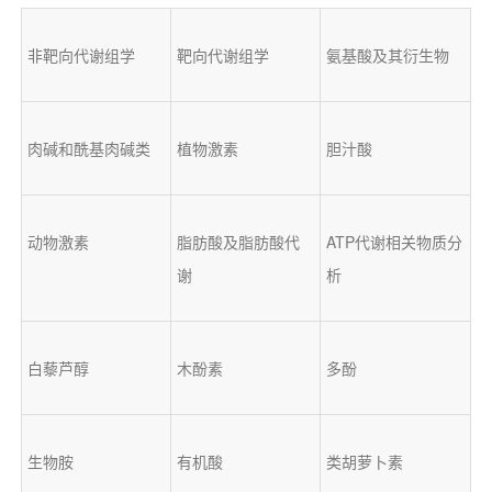
非靶向代谢组学
靶向代谢组学
氨基酸及其衍生物
肉碱和酰基肉碱类
植物激素
胆汁酸
动物激素
脂肪酸及脂肪酸代
ATP代谢相关物质分
谢
析
白藜芦醇
木酚素
多酚
生物胺
有机酸
类胡萝卜素