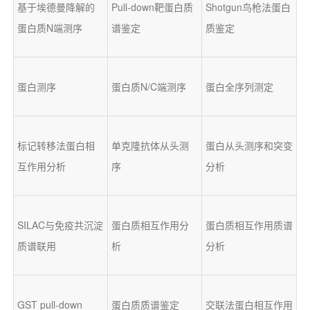
基于埃德曼降解的
Pull-down靶蛋白质
Shotgun鸟枪法蛋白
蛋白质N端测序
谱鉴定
质鉴定
蛋白测序
蛋白质N/C端测序
蛋白全序列测定
标记转移法蛋白相
单克隆抗体从头测
蛋白从头测序和突变
互作用分析
序
分析
SILAC与免疫共沉淀
蛋白质相互作用分
蛋白质相互作用质谱
质谱联用
析
分析
GST pull-down
蛋白质质谱鉴定
交联法蛋白相互作用