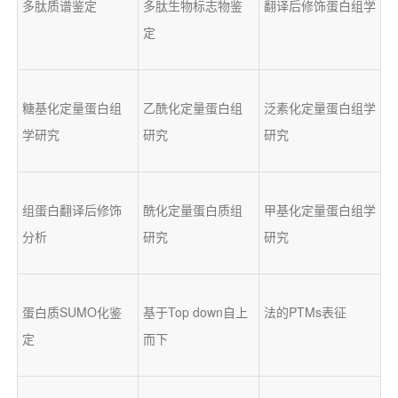
多肽质谱鉴定
多肽生物标志物鉴
翻译后修饰蛋白组学
定
糖基化定量蛋白组
乙酰化定量蛋白组
泛素化定量蛋白组学
学研究
研究
研究
组蛋白翻译后修饰
酰化定量蛋白质组
甲基化定量蛋白组学
分析
研究
研究
蛋白质SUMO化鉴
基于Top down自上
法的PTMs表征
定
而下