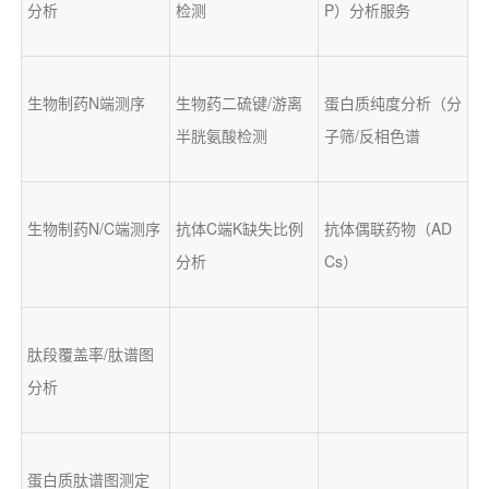
分析
检测
P）分析服务
生物制药N端测序
生物药二硫键/游离
蛋白质纯度分析（分
半胱氨酸检测
子筛/反相色谱
生物制药N/C端测序
抗体C端K缺失比例
抗体偶联药物（AD
分析
Cs）
肽段覆盖率/肽谱图
分析
蛋白质肽谱图测定