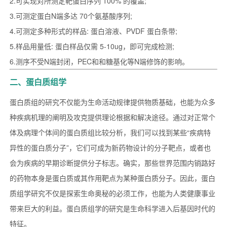
2.可实现对所测定靶蛋白序列 100% 的覆盖;
3.可测定蛋白N端多达 70个氨基酸序列;
4.可测定多种形式的样品: 蛋白溶液、PVDF 蛋白条带;
5.样品用量低: 蛋白样品仅需 5-10ug，即可完成检测;
6.测序不受N端封闭，PEC和和糖基化等N端修饰的影响。
二、蛋白质组学
蛋白质组的研究不仅能为生命活动规律提供物质基础，也能为众多
种疾病机理的阐明及攻克提供理论根据和解决途径。通过对正常个
体及病理个体间的蛋白质组比较分析，我们可以找到某些“疾病特
异性的蛋白质分子”，它们可成为新药物设计的分子靶点，或者也
会为疾病的早期诊断提供分子标志。确实，那些世界范围内销路好
的药物本身是蛋白质或其作用靶点为某种蛋白质分子。因此，蛋白
质组学研究不仅是探索生命奥秘的必须工作，也能为人类健康事业
带来巨大的利益。蛋白质组学的研究是生命科学进入后基因时代的
特征。