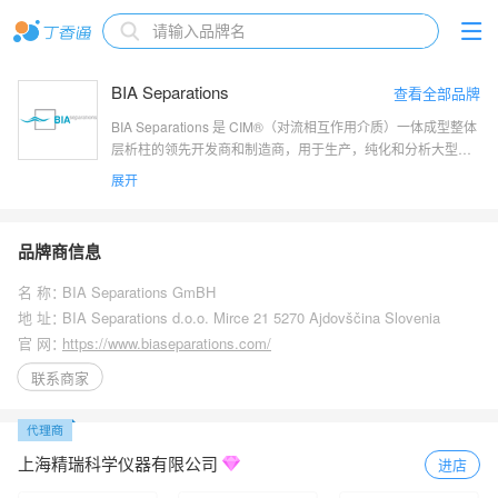
BIA Separations
查看全部品牌
BIA Separations 是 CIM®（对流相互作用介质）一体成型整体
层析柱的领先开发商和制造商，用于生产，纯化和分析大型生
物分子。BIA 的研究，生产和销售机构位于欧洲斯洛文尼亚，
展开
在美国设有分公司，在全球各地设有代表处。 BIA Separations
拥有 70 多名高科技员工团队，在下游加工和 HPLC 分析方面
积累了二十多年的经验。独特设计的CIM® 整体柱在病毒（即
品牌商信息
AAV、流感、慢病毒等）、VLP、噬菌体、pDNA 和大蛋白的
下游加工中实现高效率、高速度、高产量。
名 称：
BIA Separations GmBH
地 址：
BIA Separations d.o.o. Mirce 21 5270 Ajdovščina Slovenia
官 网：
https://www.biaseparations.com/
联系商家
上海精瑞科学仪器有限公司
进店