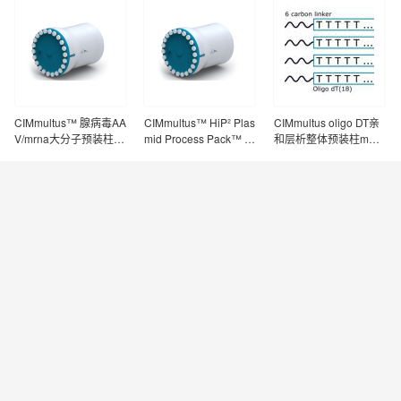
CIMmultus™ 腺病毒AA
CIMmultus™ HiP² Plas
CIMmultus oligo DT亲
V/mrna大分子预装柱工
mid Process Pack™ 1-
和层析整体预装柱mRN
业级纯化
1 (1x DEAE 311.5114-
A纯化工艺
2, 1x C4 HLD 311.813
6-2)质粒pNDA下游纯
化包 （处理时间极短
（33 minutes/mg pDN
A），产率超过80％，s
c pDNA的纯度超过FD
A / EMEA要求 ）